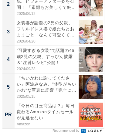
親、ビフォーアフター姿を公
介、バ
2
2
開！ 「素顔もお美しくて納...
らのプレ
愛...
2025/06/12
2026/08/0
女装姿が話題の2児の父親、
「好感
フリルドレス姿で娘たちとお
や、“マ
3
3
ままごと「なんて可愛くて平
画変更
和...
財...
2026/04/20
2026/07/3
“可愛すぎる女装”で話題の46
「脚が
歳2児の父親、すっぴん披露
横川尚
4
4
＆“注射レシピ”公開！ ...
ムキな姿
刃...
2024/09/28
2026/08/0
「ちいかわに謝ってくださ
「2人と
い」阿波みなみ、“体型がちい
團十郎
5
5
かわ”な写真に反響「完全に
「後ろ
一...
「...
2025/05/15
2026/08/0
「今日の目玉商品は？」毎日
【見城徹
変わるAmazonタイムセール
も変わ
PR
PR
が見逃せない
Amazon
FINCHI o
Recommended by