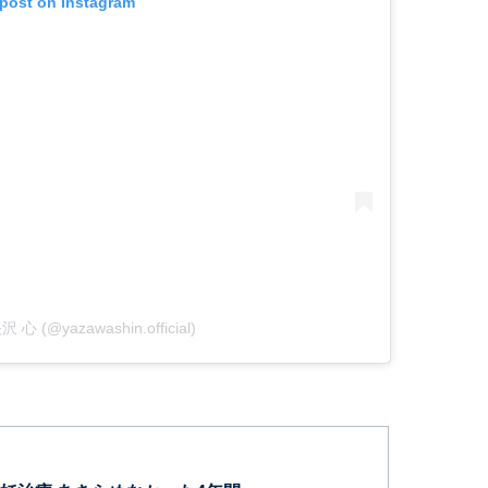
 post on Instagram
矢沢 心 (@yazawashin.official)