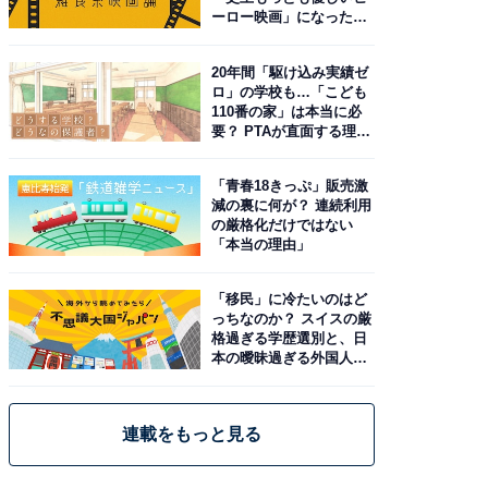
ーロー映画」になった理
由。予習したい作品は？
20年間「駆け込み実績ゼ
ロ」の学校も…「こども
110番の家」は本当に必
要？ PTAが直面する理想
と現実
「青春18きっぷ」販売激
減の裏に何が？ 連続利用
の厳格化だけではない
「本当の理由」
「移民」に冷たいのはど
っちなのか？ スイスの厳
格過ぎる学歴選別と、日
本の曖昧過ぎる外国人政
策
連載をもっと見る