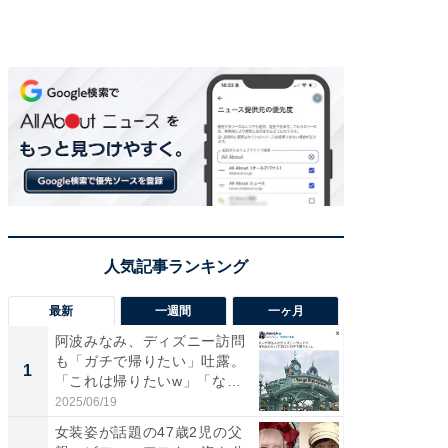
最新
一週間
一ヶ月
阿波みなみ、ディズニー訪問
「さす
も「ガチで帰りたい」吐露。
は」高
1
1
「これは帰りたいw」「なん
災地を
ち...
「カ...
2025/06/19
2026/08/0
女装姿が話題の47歳2児の父
「女の