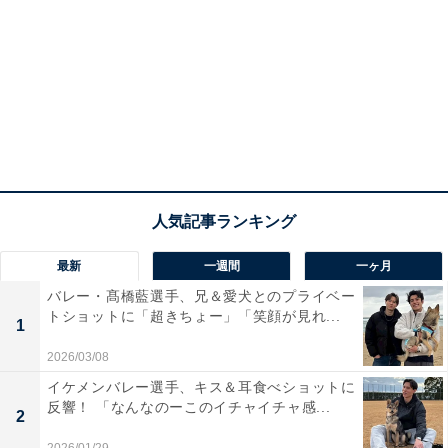
最新
一週間
一ヶ月
バレー・髙橋藍選手、兄＆愛犬とのプライベー
トショットに「超きちょー」「笑顔が見れ...
1
2026/03/08
イケメンバレー選手、キス＆耳食べショットに
反響！ 「なんなのーこのイチャイチャ感...
2