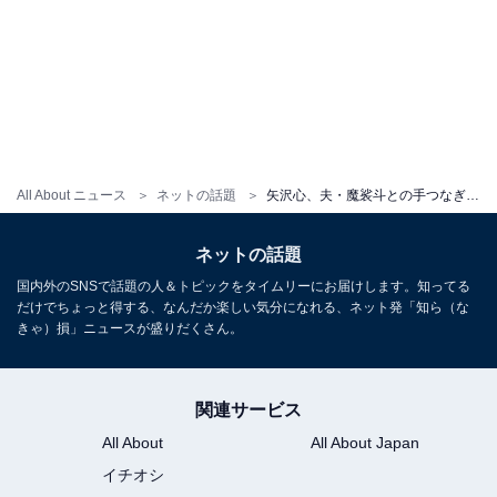
All About ニュース
ネットの話題
矢沢心、夫・魔裟斗との手つなぎダイビングショットを公開！ 「らぶらぶですね」「素敵なご夫婦」
ネットの話題
国内外のSNSで話題の人＆トピックをタイムリーにお届けします。知ってる
だけでちょっと得する、なんだか楽しい気分になれる、ネット発「知ら（な
きゃ）損」ニュースが盛りだくさん。
関連サービス
All About
All About Japan
イチオシ