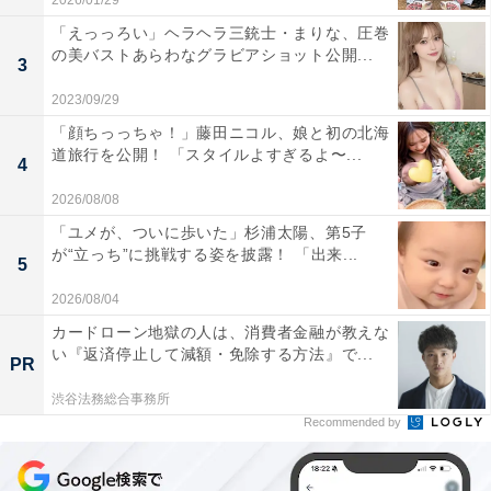
2026/01/29
「えっっろい」ヘラヘラ三銃士・まりな、圧巻
の美バストあらわなグラビアショット公開...
3
2023/09/29
「顔ちっっちゃ！」藤田ニコル、娘と初の北海
道旅行を公開！ 「スタイルよすぎるよ〜...
4
2026/08/08
「ユメが、ついに歩いた」杉浦太陽、第5子
が“立っち”に挑戦する姿を披露！ 「出来...
5
2026/08/04
カードローン地獄の人は、消費者金融が教えな
い『返済停止して減額・免除する方法』で...
PR
渋谷法務総合事務所
Recommended by