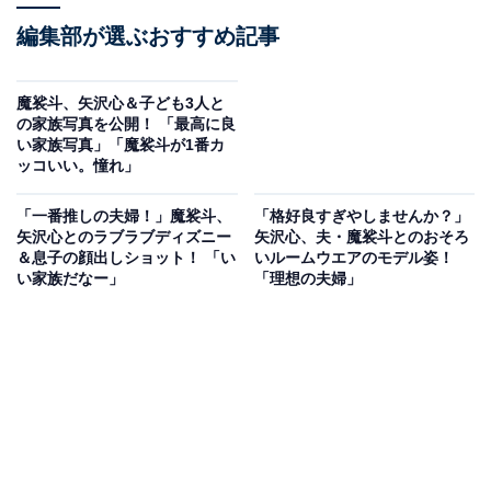
編集部が選ぶおすすめ記事
魔裟斗、矢沢心＆子ども3人と
の家族写真を公開！ 「最高に良
い家族写真」「魔裟斗が1番カ
ッコいい。憧れ」
「一番推しの夫婦！」魔裟斗、
「格好良すぎやしませんか？」
矢沢心とのラブラブディズニー
矢沢心、夫・魔裟斗とのおそろ
＆息子の顔出しショット！ 「い
いルームウエアのモデル姿！
い家族だなー」
「理想の夫婦」