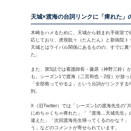
天城×渡海の台詞リンクに「痺れた」
木崎をハメるために、天城から頼まれ手術室で
応じており、虎視眈々（たんたん）と新病院ト
天城とはライバル関係にあるものの、すでに裏
た。
また、第5話では看護師長・藤原（神野三鈴）
も。シーズン1で渡海（二宮和也・2役）が放
「全部救ってやるよ」という台詞がリンクする
到。
X（旧Twitter）では「シーズン1の渡海先生
にめちゃくちゃ痺れた」「『渡海…天城先生』
違えた」「次回渡海先生帰ってくるのかな？」
う」などのコメントが寄せられています。