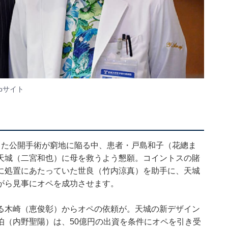
bサイト
使った公開手術が窮地に陥る中、患者・戸島和子（花總ま
天城（二宮和也）に母を救うよう懇願。コイントスの賭
に処置にあたっていた世良（竹内涼真）を助手に、天城
がら見事にオペを成功させます。
る木崎（恵俊彰）からオペの依頼が。天城の新デザイン
伯（内野聖陽）は、50億円の出資を条件にオペを引き受