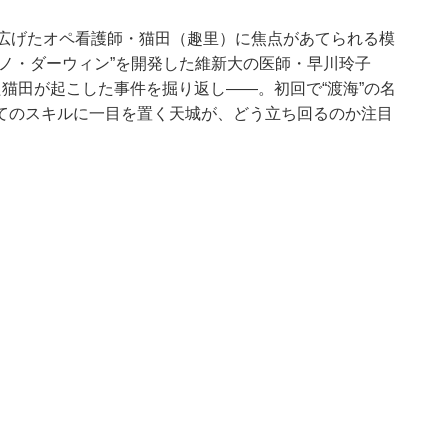
り広げたオペ看護師・猫田（趣里）に焦点があてられる模
ノ・ダーウィン”を開発した維新大の医師・早川玲子
猫田が起こした事件を掘り返し——。初回で“渡海”の名
てのスキルに一目を置く天城が、どう立ち回るのか注目