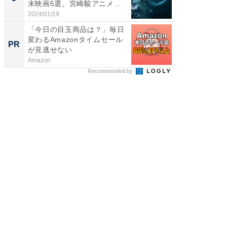
末映画5選。宮崎駿アニメか
らの...
2024/01/19
FINCHI o
「今日の目玉商品は？」毎日
変わるAmazonタイムセール
PR
が見逃せない
Amazon
Recommended by