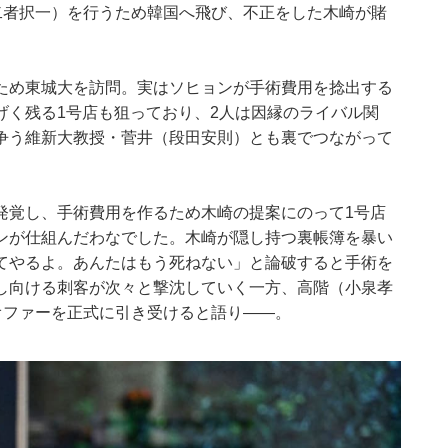
二者択一）を行うため韓国へ飛び、不正をした木崎が賭
ため東城大を訪問。実はソヒョンが手術費用を捻出する
げく残る1号店も狙っており、2人は因縁のライバル関
争う維新大教授・菅井（段田安則）とも裏でつながって
発覚し、手術費用を作るため木崎の提案にのって1号店
ンが仕組んだわなでした。木崎が隠し持つ裏帳簿を暴い
てやるよ。あんたはもう死ねない」と論破すると手術を
し向ける刺客が次々と撃沈していく一方、高階（小泉孝
オファーを正式に引き受けると語り――。