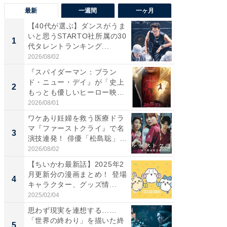
最新
一週間
一ヶ月
【40代が選ぶ】ダンスがうま
【40代
いと思うSTARTO社所属の30
いと思う
1
1
代タレントランキング...
代タレン
2026/08/02
2026/08/0
『スパイダーマン：ブラン
『スパ
ド・ニュー・デイ』が「史上
ド・ニ
2
2
もっとも優しいヒーロー映
もっと
画」に...
画」に..
2026/08/01
2026/08/0
ワケあり妊婦を救う医療ドラ
ワケあ
マ『ファーストクライ』で名
マ『フ
3
3
演技連発！ 俳優「松島聡」
演技連発
の...
の...
2026/08/02
2026/08/0
【ちいかわ最新話】2025年2
「FRUI
月更新分の漫画まとめ！ 登場
うまい
4
4
キャラクター、グッズ情...
ング！ 2
2025/02/04
2026/08/0
思わず現実を連想する……
GOETH
「世界の終わり」を描いた終
を組み
5
PR