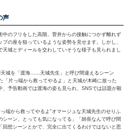
の声
術中のフリをした高階。菅井からの接触につかず離れず
ップの座を狙っているような姿勢を見せます。しかし、
で天城とディールを交わしていそうな様子も見られまし
が天城を「渡海……天城先生」と呼び間違えるシーン
った「片っ端から救ってやるよ」と天城が木崎に放った
中、予告動画では渡海の姿も見られ、SNSでは話題が殺
の"片っ端から救ってやるよ"オマージュな天城先生のせりふ
のシーン、とっても気になってる」「師長なんで呼び間
「回想シーンとかで、完全に出てくるわけではないと思