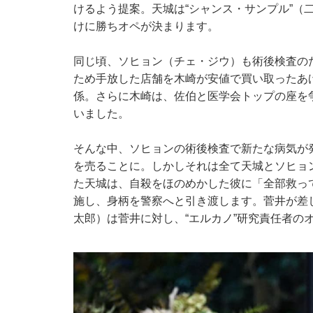
けるよう提案。天城は“シャンス・サンプル”（
けに勝ちオペが決まります。
同じ頃、ソヒョン（チェ・ジウ）も術後検査の
ため手放した店舗を木崎が安値で買い取ったあ
係。さらに木崎は、佐伯と医学会トップの座を
いました。
そんな中、ソヒョンの術後検査で新たな病気が
を売ることに。しかしそれは全て天城とソヒョ
た天城は、自殺をほのめかした彼に「全部救っ
施し、身柄を警察へと引き渡します。菅井が差
太郎）は菅井に対し、“エルカノ”研究責任者の