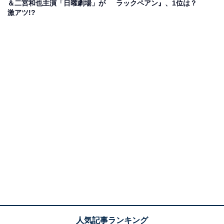
二つであることに驚きます。医療界でディアブル（悪
＆二宮和也主演「日曜劇場」が
ラックペアン』、1位は？
激アツ!?
魔）と呼ばれ人も金ももてあそぶ天才外科医・天城は、
世良とソヒョンたちをカジノに呼び出し、ソヒョンの手
術をするか否か、全財産の半分を賭けたルーレットで決
めると言い出します。医者としてあるまじき姿に憤慨す
る世良。
世良は賭けに負けたソヒョンを救うべく、佐伯に働きか
けて東城大の医師たちにも協力を仰ぎ、彼女を救う方法
を探ります。しかしたどり着いたのは、天城のダイレク
ト・アナストモーシスしか道はないという結論。諦めき
れない世良が天城の元を訪ねると、せっかくだから手術
に立ち会うよう誘われます。患者はなんとソヒョン。全
財産を賭けてでも命を救ってほしいと願い出ていたので
す。