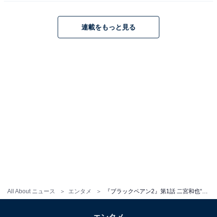
劇場がただ原作通りに作ってるわけない」などのコメン
トが殺到し、多くの反響を呼んでいます。
連載をもっと見る
第2話では、佐伯から新病院のトップに推挙され来日し
た天城は、着任早々、とんでもない新病院構想で周囲の
反感を買い、さらに自身はダイレクト・アナストモーシ
スの公開手術で日本医療界にデビューすると豪語。一
方、新病院のトップをひそかに狙っていた高階（小泉孝
太郎）に、佐伯と全日本医学会会長の座を争っている菅
井（段田安則）の影が忍び寄り……。今後繰り広げられ
る権力争いと目の前の患者を救う外科手術に注目です。
この記事の筆者：
地子給 奈穂
編集・ライター歴17年。マンガ、小説、雑誌等の編
All About ニュース
エンタメ
『ブラックペアン2』第1話 二宮和也“天城”と前作“渡海”との関係とは？ 一瞬見せた表情にSNS注目
集を経てフリーライターに転向後、グルメ、観光、