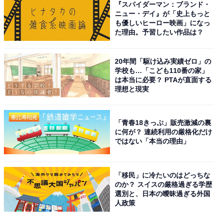
『スパイダーマン：ブランド・
ニュー・デイ』が「史上もっと
も優しいヒーロー映画」になっ
佐伯が狙うのは心臓外科に特化した新病院の設立だけで
た理由。予習したい作品は？
はなく、日本医学界の頂点である全日本医学会会長の
座。東城大の一員となった神業を持つ悪魔のような天城
20年間「駆け込み実績ゼロ」の
は、今後どのように物語をかき回していくのでしょう
学校も…「こども110番の家」
は本当に必要？ PTAが直面する
か。シリーズ1を超える壮大さに期待が高まった第1話。
理想と現実
世良から渡海の名を聞いた時に天城が一瞬見せた表情の
変化も気になるところ。
「青春18きっぷ」販売激減の裏
に何が？ 連続利用の厳格化だけ
X（旧Twitter）では、「天城先生めちゃくちゃかっこい
ではない「本当の理由」
い。一人称が僕なのも変人っぽくて良い」「天城先生、
いい人なのでは？」「悪魔に気に入られ過ぎてる世良先
「移民」に冷たいのはどっちな
生に何故かにっこりしてしまう」「『じゃやれよ！』と
のか？ スイスの厳格過ぎる学歴
か世良が天城を追い抜いて振り向きお願いするシーンと
選別と、日本の曖昧過ぎる外国
か、前作リスペクト感がエモい」「原作では渡海先生と
人政策
天城先生は何も関係ないみたいだけど、伏線大好き日曜