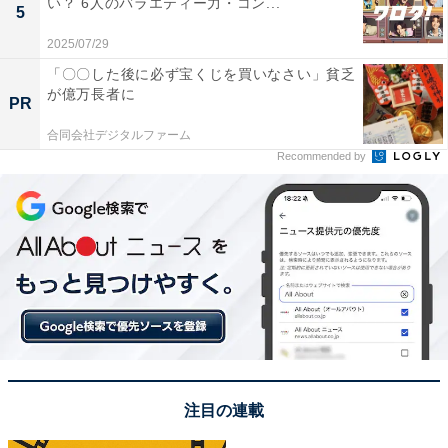
い？ 6人のバラエティー力・コン...
5
2025/07/29
画像出典：TBS『ブラックペアン シーズン2』
公式Webサイト
「〇〇した後に必ず宝くじを買いなさい」貧乏
が億万長者に
PR
合同会社デジタルファーム
Recommended by
注目の連載
天城が一瞬見せた表情に隠された謎――渡海との
関係とは？