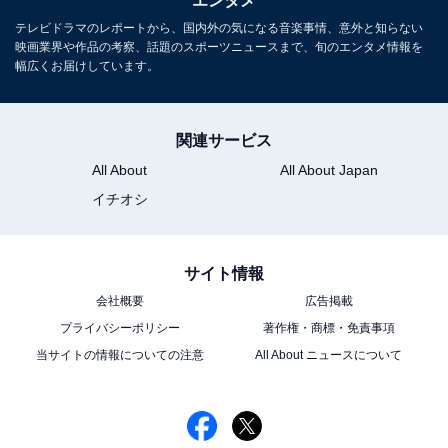
エンタメ
ドラマレビューを中心に取材・執筆の傍ら、飲食企
業のWeb戦略コンサルティングも行う。
テレビドラマのレポートから、国内外の気になる音楽事情、意外と知らない
映画業界や作品の考察、話題のスポーツニュースまで、旬のエンタメ情報を
幅広くお届けしています。
次ページ
第2話の予告を見る
関連サービス
All About
All About Japan
イチオシ
サイト情報
会社概要
広告掲載
プライバシーポリシー
著作権・商標・免責事項
当サイトの情報についての注意
All About ニュースについて