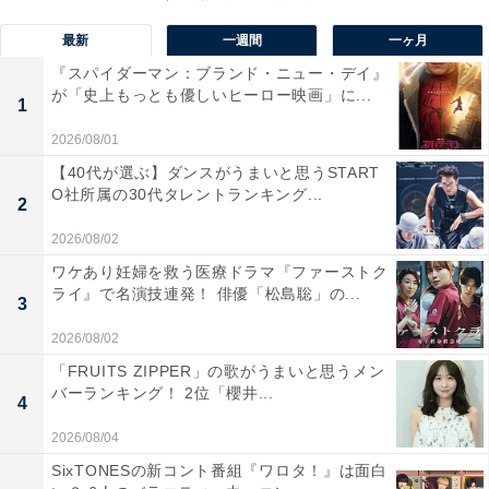
助手を命じられた世良は、奇跡のような天城の手技に圧
倒されます。「医者として納得できないことはあるが一
最新
一週間
一ヶ月
緒に働いてみたい。日本に来てほしい」という世良に賭
『スパイダーマン：ブランド・ニュー・デイ』
けを持ちかける天城。赤か黒かを賭けたルーレットが想
が「史上もっとも優しいヒーロー映画」に...
1
定外の緑で止まると、天城は日本行きを承諾。佐伯から
2026/08/01
の手紙は、新病院「桜宮心臓外科センター」のセンター
【40代が選ぶ】ダンスがうまいと思うSTART
長に推挙するというもので――。
O社所属の30代タレントランキング...
2
2026/08/02
ワケあり妊婦を救う医療ドラマ『ファーストク
ライ』で名演技連発！ 俳優「松島聡」の...
3
2026/08/02
「FRUITS ZIPPER」の歌がうまいと思うメン
バーランキング！ 2位「櫻井...
4
2026/08/04
SixTONESの新コント番組『ワロタ！』は面白