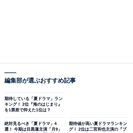
（内野聖陽）は、心臓外科に特化した新病院の開業計画
を進めていました。心臓血管外科医の世良雅志（竹内涼
真）は佐伯から、オーストラリアの学会に出席し、ゴー
ルドコーストのハートセンターで働く天城雪彦（二宮和
也）という医師に1通の手紙を渡すよう指示を受けま
す。
学会を欠席した天城に会えず勤め先に向かった世良は、
天城に手術を依頼するため渡豪してきたパク・ソヒョン
（チェ・ジウ）と息子のミンジェ（キム・ムジュン）と
編集部が選ぶおすすめ記事
出会います。心臓を患ったソヒョンを救える手術は、世
界で天城しかできない「ダイレクト・アナストモーシ
期待している「夏ドラマ」ラン
ス」のみ。
キング！ 2位『海のはじまり』
を1票差で抑えた1位は？
やがて競馬場にいるという天城に会いに行った世良は、
絶対見るべき「夏ドラマ」4
期待値が高い夏ドラマランキン
彼が6年前に東城大を去った元指導医・渡海征司郎と瓜
選！ 今期は目黒蓮主演「月9」
グ！ 2位は二宮和也主演の『ブ