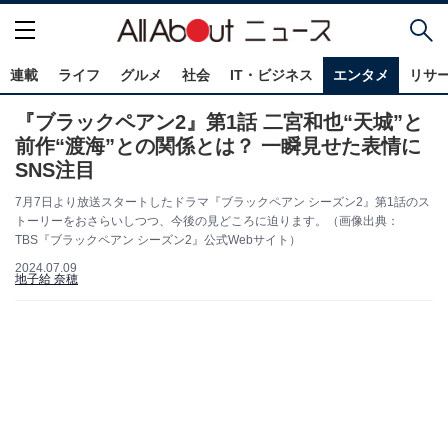
連載
ライフ
グルメ
社会
IT・ビジネス
エンタメ
リサ
『ブラックペアン2』第1話 二宮和也“天城”と
前作“渡海”との関係とは？ 一瞬見せた表情に
SNS注目
7月7日より放送スタートしたドラマ『ブラックペアン シーズン2』第1話のス
トーリーをおさらいしつつ、今後の見どころに迫ります。（画像出典：
TBS『ブラックペアン シーズン2』公式Webサイト）
2024.07.09
地子給 奈穂