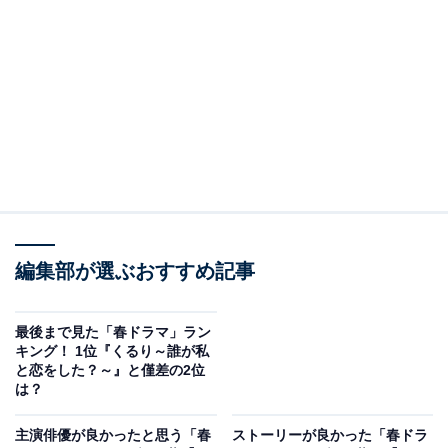
View this post on Instagram
A post shared by 日曜劇場「ブラックペアン シーズン2」 (@blackp
編集部が選ぶおすすめ記事
2位にランクインしたのは、『ブラックペアン シーズン
最後まで見た「春ドラマ」ラン
2』（TBS系）です。2018年放送のシーズン1より、主演
キング！ 1位『くるり～誰が私
は二宮和也さんが続投しています。
と恋をした？～』と僅差の2位
は？
二宮さんはシーズン1では天才外科医・渡海征司郎役を
主演俳優が良かったと思う「春
ストーリーが良かった「春ドラ
演じ、そのダークヒーローっぷりが話題になりました。