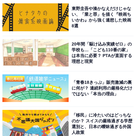
東野圭吾や湊かなえだけじゃな
目黒さんが演じるのは、昔の恋人との間に突然血のつな
い、「業と罪」を描く『映画ち
がった6歳の娘がいることを知らされた主人公・月岡
いかわ』から強く連想した映画
8選
夏。今までに演じたことのない、父親役という新たな役
どころに期待が寄せられています。
20年間「駆け込み実績ゼロ」の
学校も…「こども110番の家」
回答コメントでは「SnowManの目黒蓮と有村架純の関係
は本当に必要？ PTAが直面する
性がどうなるか気になる」（30代男性／福井県）、
理想と現実
「silentが面白かったので目黒蓮のドラマに再度期待があ
るから」（20代女性／愛知県）、「目黒蓮くんが初めて
「青春18きっぷ」販売激減の裏
父親役を演じるので」（30代女性／茨城県）などの声が
に何が？ 連続利用の厳格化だけ
ではない「本当の理由」
集まりました。
※回答コメントは原文ママです
「移民」に冷たいのはどっちな
のか？ スイスの厳格過ぎる学歴
選別と、日本の曖昧過ぎる外国
この記事の筆者：くま なかこ プロフィール
人政策