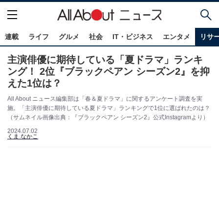
連載
ライフ
グルメ
社会
IT・ビジネス
エンタメ
リサ
主演俳優に期待している「夏ドラマ」ランキ
ング！ 2位『ブラックペアン シーズン2』を抑
えた1位は？
All About ニュース編集部は「春＆夏ドラマ」に関するアンケート調査を実
施。「主演俳優に期待している夏ドラマ」ランキングで1位に選ばれたのは？
（サムネイル画像出典：『ブラックペアン シーズン2』公式Instagramより）
2024.07.02
くま なかこ