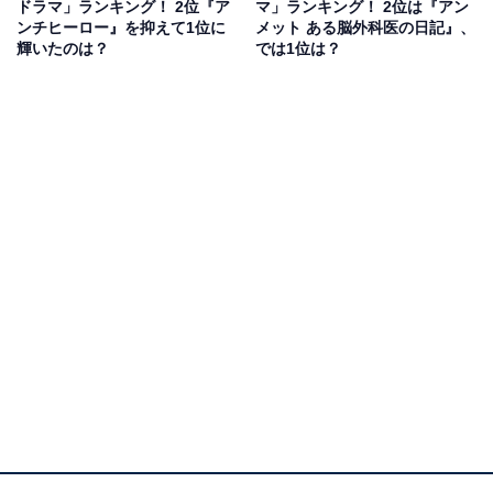
ドラマ」ランキング！ 2位『ア
マ」ランキング！ 2位は『アン
ンチヒーロー』を抑えて1位に
メット ある脳外科医の日記』、
シーズン2では渡海と瓜二つの世界的天才外科医、天城
輝いたのは？
では1位は？
雪彦役を演じます。人も金ももてあそぶ悪魔と呼ばれる
医師をどう演じるのか注目です。
回答者からは「シーズン１のニノの演技がすごかったの
で新しい役はどんなふうに演じるのかすごく楽しみにし
ている」（20代女性／兵庫県）、「二宮和也には前シー
ズンを上回る活躍を期待している」（30代男性／大阪
府）、「前のシーズンとの違いを見てみたい」（40代男
性／埼玉県）といったコメントが寄せられています。