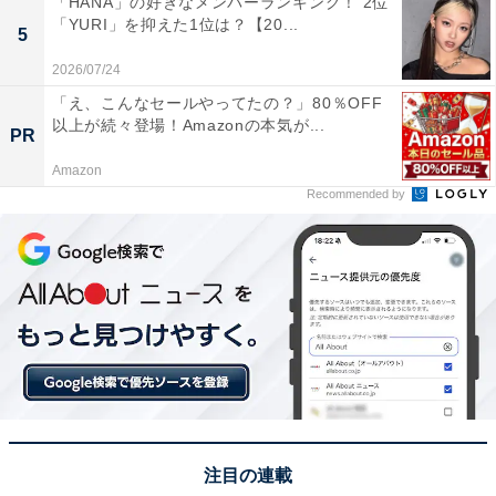
「HANA」の好きなメンバーランキング！ 2位
「YURI」を抑えた1位は？【20...
5
2026/07/24
View this post on Instagram
「え、こんなセールやってたの？」80％OFF
以上が続々登場！Amazonの本気が...
PR
Amazon
Recommended by
A post shared by 『海のはじまり』月9ドラマ【公式】 (@umi_no_h
1位にランクインしたのは、月9ドラマ『海のはじまり』
（フジテレビ系）です。月9初出演となるSnow Manの目
黒蓮さんが主演を務めます。
注目の連載