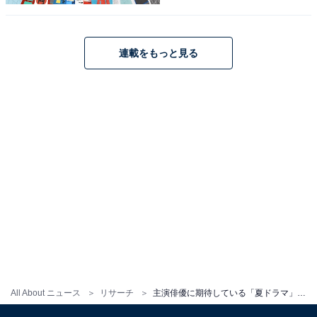
編集プロダクション出身のフリーランスエディター。編
集・執筆・校閲・SNS運用担当として月間120本以上の
コンテンツ制作に携わっています。得意なジャンルはラ
連載をもっと見る
イフスタイル・金融・育児・エンタメ関連。
ブラックペアン Blu-ray BOX
Amazonで見る
All About ニュース
リサーチ
主演俳優に期待している「夏ドラマ」ランキング！ 2位『ブラックペアン シーズン2』を抑えた1位は？
9位までの全ランキング結果を見
次ページ