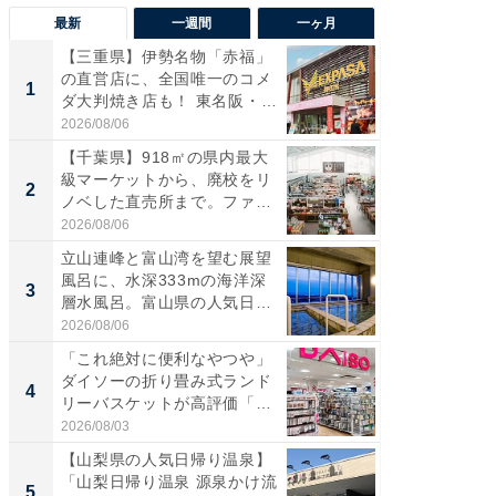
最新
一週間
一ヶ月
【三重県】伊勢名物「赤福」
【兵庫
の直営店に、全国唯一のコメ
ーメン
1
1
ダ大判焼き店も！ 東名阪・
再現した
伊...
道...
2026/08/06
2026/08/0
【千葉県】918㎡の県内最大
【三重
級マーケットから、廃校をリ
「鈴鹿天
2
2
ノベした直売所まで。ファ
は100
ー...
2026/08/06
2026/08/0
立山連峰と富山湾を望む展望
ステラ
風呂に、水深333mの海洋深
詰め放題
3
3
層水風呂。富山県の人気日
00円で「
帰...
2026/08/06
2026/08/0
「これ絶対に便利なやつや」
「ミニオ
ダイソーの折り畳み式ランド
ッグ！ 
4
4
リーバスケットが高評価「使
ど、夏限
わ...
2026/08/03
2026/08/0
【山梨県の人気日帰り温泉】
【埼玉
「山梨日帰り温泉 源泉かけ流
「行田天
5
5