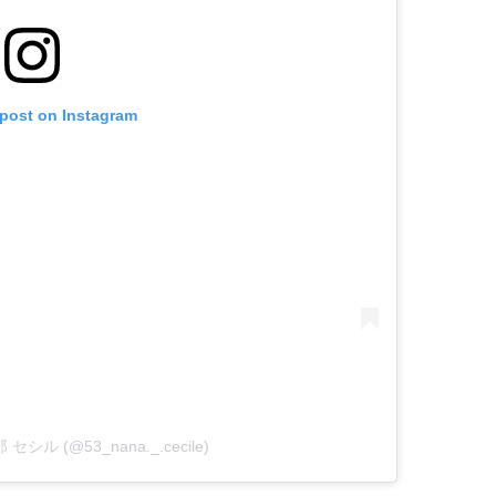
 post on Instagram
菜那 セシル (@53_nana._.cecile)