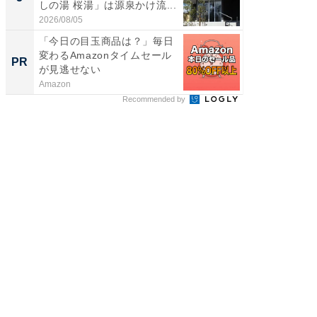
しの湯 桜湯」は源泉かけ流...
は和の
が...
2026/08/05
2026/08/0
「今日の目玉商品は？」毎日
【毎日変
変わるAmazonタイムセール
ムセー
PR
PR
が見逃せない
Amazon
Amazon
Recommended by