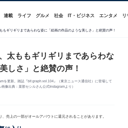
連載
ライフ
グルメ
社会
IT・ビジネス
エンタメ
リ
ももギリギリまであらわな姿に「絵画の作品のような美しさ」と絶賛の声！
、太ももギリギリまであらわな
美しさ」と絶賛の声！
を更新。雑誌『blt graph.vol.104』（東京ニュース通信社）に登場して
出典：菜那セシルさん公式Instagramより）
り、売上の一部がオールアバウトに還元されることがあります。