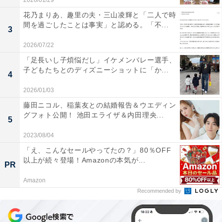
2026/01/29
花乃まりあ、趣里の夫・三山凌輝と「二人で時
間を過ごしたことは事実」と認める。「不...
3
2026/07/22
「足長いし子煩悩だし」イケメンバレー選手、
子どもたちとのディズニーショットに「か...
4
2026/01/03
藤田ニコル、稲葉友との結婚報告＆ウエディン
グフォト公開！ 池田エライザ＆内田理央...
5
2023/08/04
「え、こんなセールやってたの？」80％OFF
以上が続々登場！Amazonの本気が...
PR
Amazon
Recommended by