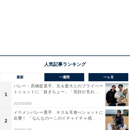
最新
一週間
一ヶ月
バレー・髙橋藍選手、兄＆愛犬とのプライベー
トショットに「超きちょー」「笑顔が見れ...
1
2026/03/08
イケメンバレー選手、キス＆耳食べショットに
反響！ 「なんなのーこのイチャイチャ感...
2