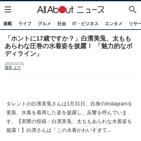
連載
ライフ
グルメ
社会
IT・ビジネス
エンタメ
リサ
「ホントに17歳ですか？」白濱美兎、太もも
あらわな圧巻の水着姿を披露！ 「魅力的なボ
ディライン」
2024.02.01
堀井 ユウ
タレントの白濱美兎さんは1月31日、自身のInstagramを
更新。水着を着用した姿を披露し、反響を呼んでいま
す。【実際の投稿：白濱美兎、太ももあらわな水着姿を
披露！】白濱さんは「この水着かわいすぎて...