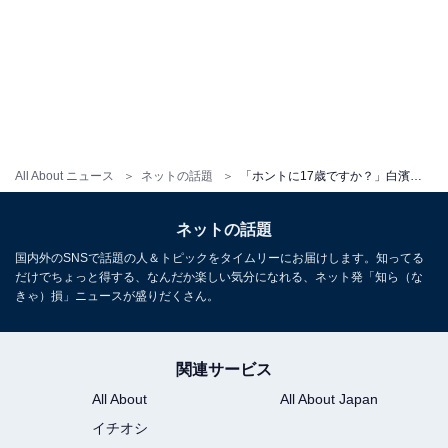
All About ニュース
ネットの話題
「ホントに17歳ですか？」白濱美兎、太ももあらわな圧巻の水着姿を披露！ 「魅力的なボディライン」
ネットの話題
国内外のSNSで話題の人＆トピックをタイムリーにお届けします。知ってる
だけでちょっと得する、なんだか楽しい気分になれる、ネット発「知ら（な
きゃ）損」ニュースが盛りだくさん。
関連サービス
All About
All About Japan
イチオシ