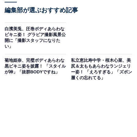
編集部が選ぶおすすめ記事
白濱美兎、圧巻ボディあらわな
ビキニ姿！ グラビア撮影風景公
開に「撮影スタッフになりた
い」
菊地姫奈、完璧ボディあらわな
私立恵比寿中学・桜木心菜、美
黒ビキニ姿を披露！ 「スタイル
尻＆太ももあらわなランジェリ
が神」「抜群BODYですね」
ー姿！ 「えろすぎる」「ズボン
履くの忘れてる」