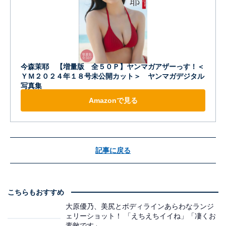
今森茉耶 【増量版 全５０Ｐ】ヤンマガアザーっす！＜
ＹＭ２０２４年１８号未公開カット＞ ヤンマガデジタル
写真集
Amazonで見る
記事に戻る
こちらもおすすめ
大原優乃、美尻とボディラインあらわなランジ
ェリーショット！ 「えちえちイイね」「凄くお
素敵です」