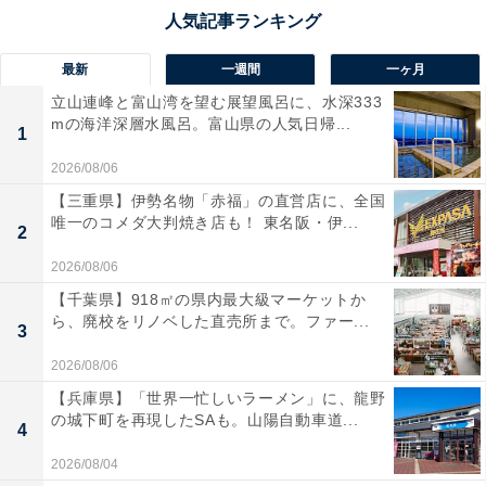
最新
一週間
一ヶ月
立山連峰と富山湾を望む展望風呂に、水深333
mの海洋深層水風呂。富山県の人気日帰...
1
2026/08/06
【三重県】伊勢名物「赤福」の直営店に、全国
唯一のコメダ大判焼き店も！ 東名阪・伊...
2
2026/08/06
【千葉県】918㎡の県内最大級マーケットか
ら、廃校をリノベした直売所まで。ファー...
3
2026/08/06
【兵庫県】「世界一忙しいラーメン」に、龍野
の城下町を再現したSAも。山陽自動車道...
4
2026/08/04