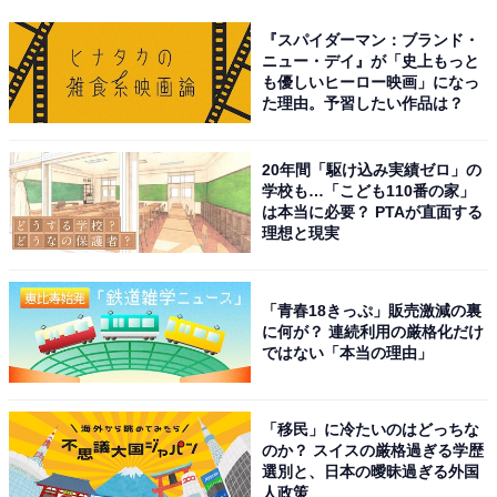
『スパイダーマン：ブランド・
ニュー・デイ』が「史上もっと
も優しいヒーロー映画」になっ
た理由。予習したい作品は？
20年間「駆け込み実績ゼロ」の
学校も…「こども110番の家」
は本当に必要？ PTAが直面する
理想と現実
「青春18きっぷ」販売激減の裏
に何が？ 連続利用の厳格化だけ
ではない「本当の理由」
「移民」に冷たいのはどっちな
のか？ スイスの厳格過ぎる学歴
選別と、日本の曖昧過ぎる外国
人政策