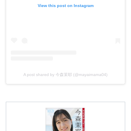
View this post on Instagram
A post shared by 今森茉耶 (@mayaimama04)