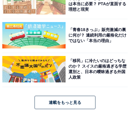
は本当に必要？ PTAが直面する
理想と現実
「青春18きっぷ」販売激減の裏
に何が？ 連続利用の厳格化だけ
ではない「本当の理由」
「移民」に冷たいのはどっちな
のか？ スイスの厳格過ぎる学歴
選別と、日本の曖昧過ぎる外国
人政策
連載をもっと見る