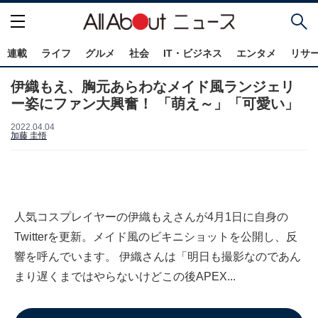
連載
ライフ
グルメ
社会
IT・ビジネス
エンタメ
リサ
伊織もえ、胸元あらわなメイド風ランジェリ
ー姿にファン大興奮！ 「萌え～」「可愛い」
2022.04.04
加藤 圭悟
人気コスプレイヤーの伊織もえさんが4月1日に自身の
Twitterを更新。メイド風のビキニショットを公開し、反
響を呼んでいます。 伊織さんは「明日も撮影なのであん
まり遅くまではやらないけどこの後APEX...