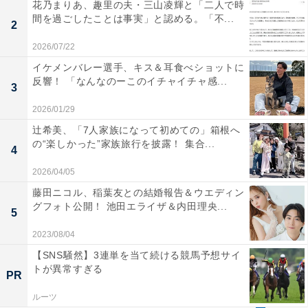
花乃まりあ、趣里の夫・三山凌輝と「二人で時
間を過ごしたことは事実」と認める。「不...
2
2026/07/22
イケメンバレー選手、キス＆耳食べショットに
反響！ 「なんなのーこのイチャイチャ感...
3
2026/01/29
辻希美、「7人家族になって初めての」箱根へ
の“楽しかった”家族旅行を披露！ 集合...
4
2026/04/05
藤田ニコル、稲葉友との結婚報告＆ウエディン
グフォト公開！ 池田エライザ＆内田理央...
5
2023/08/04
【SNS騒然】3連単を当て続ける競馬予想サイ
トが異常すぎる
PR
ルーツ