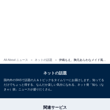
All About ニュース
ネットの話題
伊織もえ、胸元あらわなメイド風ランジェリー姿にファン大興奮！ 「萌え～」「可愛い」
ネットの話題
国内外のSNSで話題の人＆トピックをタイムリーにお届けします。知ってる
だけでちょっと得する、なんだか楽しい気分になれる、ネット発「知ら（な
きゃ）損」ニュースが盛りだくさん。
関連サービス