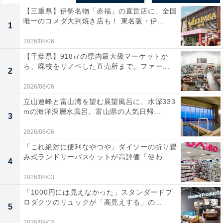
【三重県】伊勢名物「赤福」の直営店に、全国
唯一のコメダ大判焼き店も！ 東名阪・伊...
1
2026/08/06
【千葉県】918㎡の県内最大級マーケットか
ら、廃校をリノベした直売所まで。ファー...
2
2026/08/06
立山連峰と富山湾を望む展望風呂に、水深333
mの海洋深層水風呂。富山県の人気日帰...
3
2026/08/06
「これ絶対に便利なやつや」ダイソーの折り畳
み式ランドリーバスケットが高評価「使わ...
4
2026/08/03
「1000円には見えなかった」スタンダードプ
ロダクツのリュックが「高見えする」の...
5
2026/08/03