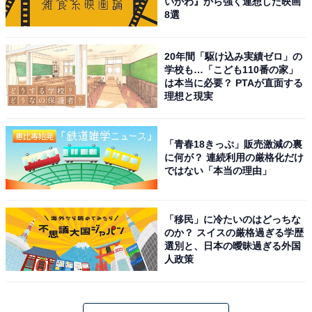
いかわ』から強く連想した映画
8選
20年間「駆け込み実績ゼロ」の
学校も…「こども110番の家」
は本当に必要？ PTAが直面する
理想と現実
「青春18きっぷ」販売激減の裏
に何が？ 連続利用の厳格化だけ
ではない「本当の理由」
「移民」に冷たいのはどっちな
のか？ スイスの厳格過ぎる学歴
選別と、日本の曖昧過ぎる外国
人政策