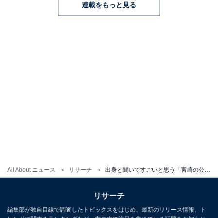
連載をもっと見る
All About ニュース
リサーチ
出身と聞いてすごいと思う「宮崎の公立進学校」ランキング！ 1位は「宮崎西高等学校」、では続く2位は？
リサーチ
編集部が独自目線で調査したトピックスをはじめ、最新のリリース情報、ト