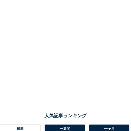
最新
一週間
一ヶ月