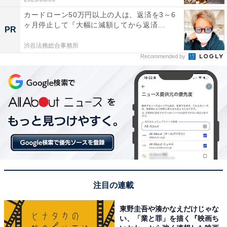
カードローン50万円以上の人は、返済を3～6
ヶ月停止して『大幅に減額してから返済...
PR
渋谷法務総合事務所
Recommended by
注目の連載
東野圭吾や湊かなえだけじゃな
い、「業と罪」を描く『映画ち