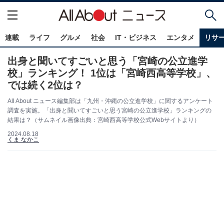
連載
ライフ
グルメ
社会
IT・ビジネス
エンタメ
リサ
出身と聞いてすごいと思う「宮崎の公立進学
校」ランキング！ 1位は「宮崎西高等学校」、
では続く2位は？
All About ニュース編集部は「九州・沖縄の公立進学校」に関するアンケート
調査を実施。「出身と聞いてすごいと思う宮崎の公立進学校」ランキングの
結果は？（サムネイル画像出典：宮崎西高等学校公式Webサイトより）
2024.08.18
くま なかこ