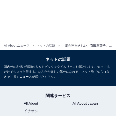
All About ニュース
ネットの話題
「肌が本当きれい」百田夏菜子、かわいすぎるノースリーブ姿に絶賛の声！ 「ふわふわの前髪かわいい」
ネットの話題
国内外のSNSで話題の人＆トピックをタイムリーにお届けします。知ってる
だけでちょっと得する、なんだか楽しい気分になれる、ネット発「知ら（な
きゃ）損」ニュースが盛りだくさん。
関連サービス
All About
All About Japan
イチオシ