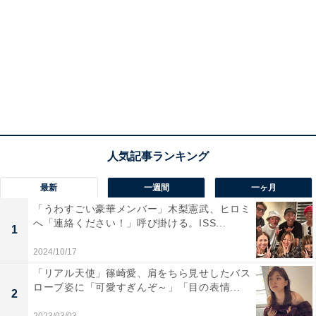
最新
一週間
一ヶ月
「うわすごい豪華メンバー」木梨憲武、ヒロミ
へ「連絡ください！」呼び掛ける。ISS...
1
2024/10/17
「リアル天使」篠崎愛、肩をちら見せしたバス
ローブ姿に「可愛すぎんぞ～」「目の表情...
2