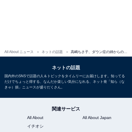
All About ニュース
ネットの話題
高嶋ちさ子、ダウン症の姉からのメッセージに「お手上げです」と反応。「難易度高いですね」
ネットの話題
国内外のSNSで話題の人＆トピックをタイムリーにお届けします。知ってる
だけでちょっと得する、なんだか楽しい気分になれる、ネット発「知ら（な
きゃ）損」ニュースが盛りだくさん。
関連サービス
All About
All About Japan
イチオシ