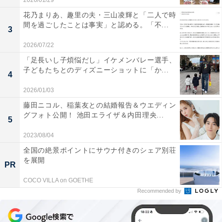
2026/01/29
花乃まりあ、趣里の夫・三山凌輝と「二人で時
間を過ごしたことは事実」と認める。「不...
3
2026/07/22
「足長いし子煩悩だし」イケメンバレー選手、
子どもたちとのディズニーショットに「か...
4
2026/01/03
藤田ニコル、稲葉友との結婚報告＆ウエディン
グフォト公開！ 池田エライザ＆内田理央...
5
2023/08/04
全国の絶景ポイントにサウナ付きのシェア別荘
を展開
PR
COCO VILLA on GOETHE
Recommended by