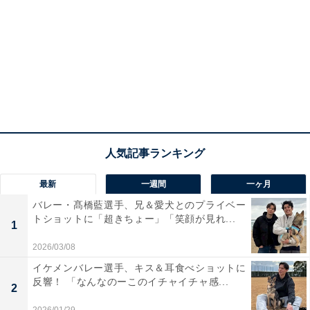
最新
一週間
一ヶ月
バレー・髙橋藍選手、兄＆愛犬とのプライベー
トショットに「超きちょー」「笑顔が見れ...
1
2026/03/08
イケメンバレー選手、キス＆耳食べショットに
反響！ 「なんなのーこのイチャイチャ感...
2