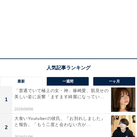
最新
一週間
一ヶ月
「普通でいて極上の女・神」篠崎愛、肌見せの
美しい姿に反響「ますます綺麗になってい...
1
2026/08/06
大食いYoutuberの彼氏、『お別れしました』
と報告。「もう二度と会わない方が...
2