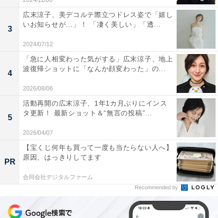
2024/11/06
広末涼子、美デコルテ際立つドレス姿で「嬉し
いお知らせが…」！ 「凄く美しい」「透...
3
2024/07/12
「急に人相変わった気がする」広末涼子、地上
波復帰ショットに「なんか顔変わった」の...
4
2026/08/06
活動再開の広末涼子、1年1カ月ぶりにインス
タ更新！ 最新ショット＆“無言の投稿”...
5
2026/04/07
【宝くじ何年も買って一度も当たらない人へ】
原因、はっきりしてます
PR
合同会社デジタルファーム
Recommended by