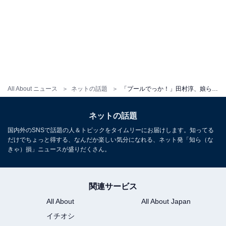
All About ニュース
ネットの話題
「プールでっか！」田村淳、娘らと庭で水遊びショット！ 「一般家庭じゃ水道代が過ぎる大きさ」
ネットの話題
国内外のSNSで話題の人＆トピックをタイムリーにお届けします。知ってる
だけでちょっと得する、なんだか楽しい気分になれる、ネット発「知ら（な
きゃ）損」ニュースが盛りだくさん。
関連サービス
All About
All About Japan
イチオシ