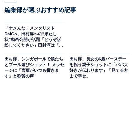
編集部が選ぶおすすめ記事
「ナメんな」メンタリスト
DaiGo、田村淳への“果たし
状”動画公開が話題「どうぞ訴
訟してください」田村淳は「こ
れ以上コメントできない」
田村淳、シンガポールで娘たち
田村淳、長女の6歳バースデー
とプール遊びショット！ メッセ
を祝う親子ショットに「パパ大
ージに「言葉がいつも響きま
好きが伝わります」「見てる方
す」と称賛の声
まで幸せ」