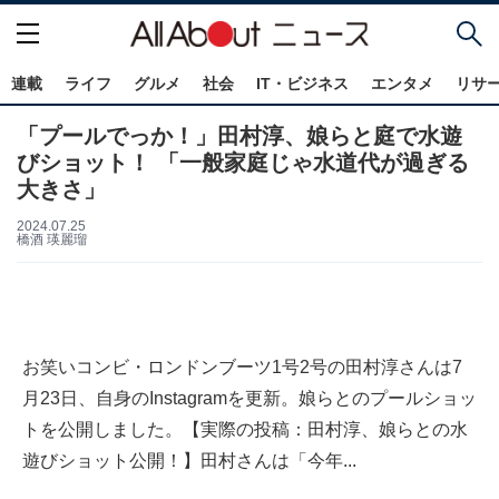
連載
ライフ
グルメ
社会
IT・ビジネス
エンタメ
リサ
「プールでっか！」田村淳、娘らと庭で水遊
びショット！ 「一般家庭じゃ水道代が過ぎる
大きさ」
2024.07.25
橋酒 瑛麗瑠
お笑いコンビ・ロンドンブーツ1号2号の田村淳さんは7
月23日、自身のInstagramを更新。娘らとのプールショッ
トを公開しました。【実際の投稿：田村淳、娘らとの水
遊びショット公開！】田村さんは「今年...