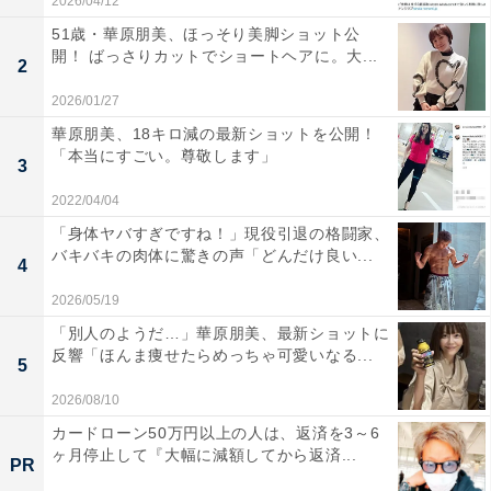
2026/04/12
51歳・華原朋美、ほっそり美脚ショット公
開！ ばっさりカットでショートヘアに。大...
2
2026/01/27
華原朋美、18キロ減の最新ショットを公開！
「本当にすごい。尊敬します」
3
2022/04/04
「身体ヤバすぎですね！」現役引退の格闘家、
バキバキの肉体に驚きの声「どんだけ良い...
4
2026/05/19
「別人のようだ…」華原朋美、最新ショットに
反響「ほんま痩せたらめっちゃ可愛いなる...
5
2026/08/10
カードローン50万円以上の人は、返済を3～6
ヶ月停止して『大幅に減額してから返済...
PR