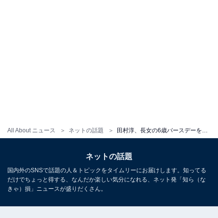
All About ニュース
ネットの話題
田村淳、長女の6歳バースデーを祝う親子ショットに「パパ大好きが伝わります」「見てる方まで幸せ気分になる」
ネットの話題
国内外のSNSで話題の人＆トピックをタイムリーにお届けします。知ってる
だけでちょっと得する、なんだか楽しい気分になれる、ネット発「知ら（な
きゃ）損」ニュースが盛りだくさん。