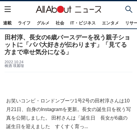
連載
ライフ
グルメ
社会
IT・ビジネス
エンタメ
リサ
田村淳、長女の6歳バースデーを祝う親子ショ
ットに「パパ大好きが伝わります」「見てる
方まで幸せ気分になる」
2022.10.24
橋酒 瑛麗瑠
お笑いコンビ・ロンドンブーツ1号2号の田村淳さんは10
月21日、自身のInstagramを更新。長女の誕生日を祝う写
真を公開しました。 田村さんは「誕生日 長女が6歳の
誕生日を迎えました すくすく育っ...