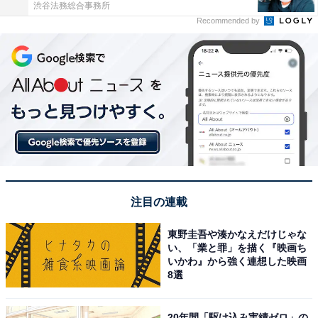
渋谷法務総合事務所
Recommended by
注目の連載
東野圭吾や湊かなえだけじゃな
い、「業と罪」を描く『映画ち
いかわ』から強く連想した映画
8選
20年間「駆け込み実績ゼロ」の