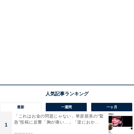
最新
一週間
一ヶ月
「これはお金の問題じゃない」華原朋美の“緊
急”投稿に反響「胸が痛い…」「逆におか...
1