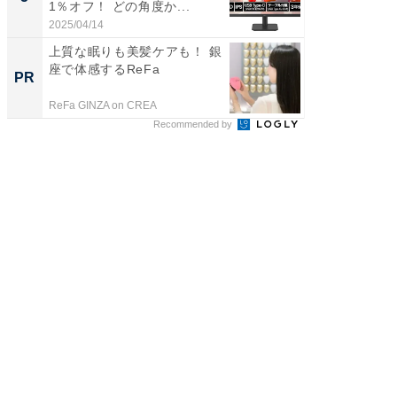
1％オフ！ どの角度か...
2025/04/14
上質な眠りも美髪ケアも！ 銀
座で体感するReFa
PR
ReFa GINZA on CREA
Recommended by