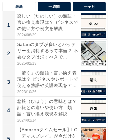
最新
一週間
一ヶ月
楽しい（たのしい）の類語・
“こんな
言い換え表現は？ ビジネスで
K？ お
1
1
の使い方や例文を解説
らやまし
2024/08/29
2026/08/0
Safariのタブが多いとバッテ
シェア別荘
リーを消耗するって本当？ 不
wners
2
PR
要なタブは消すべきで...
2025/02/13
COCO VIL
「驚く」の類語・言い換え表
現は？ ビジネスやレポートで
3
使える熟語や英語表現をア
ナ...
2023/10/26
悲報（ひほう）の意味とは？
訃報との違いや使い方、類
4
語・言い換え表現を解説
2024/02/14
【Amazonタイムセール】LG
「ディスプレイ」が今だけ3
5