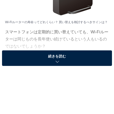
Wi-Fiルーターの寿命ってどれくらい？ 買い替えを検討するべきサインは？
スマートフォンは定期的に買い替えていても、Wi-Fiルー
ターは同じものを長年使い続けているという人もいるの
ではないでしょうか？
続きを読む
そんなWi-Fiルーターの買い替えについて、LAN／無線
LANの専門家で「All About」ガイドの岡田庄司が解説し
ます。
（今回の質問）
Wi-Fiルーターの寿命ってどれくらい？ 買い替えを
検討するべきサインは？