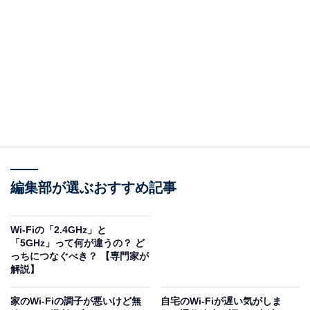
（回答）
ネットが遅いと感じたら、買い換え時期です。一般
的には、3年以上同じ機種を使っていれば要検討で
す。
どういうことなのか、以下で詳しく解説します。
Wi-Fi 4は極端に遅いので買い替えを検討すべし
編集部が選ぶおすすめ記事
Wi-Fiルーターの置き場所を変えたり、ルーターを買い替
えることで、ネットの速度が改善される場合がありま
Wi-Fiの「2.4GHz」と
す。実際に筆者の知り合いでも、Wi-Fiルーターを買い替
「5GHz」って何が違うの？ ど
えたことでネットの速度が大幅に改善されたそうです。
っちにつなぐべき？ 【専門家が
解説】
現在のWi-Fiルーターは、Wi-Fi 7／Wi-Fi 6E／Wi-Fi 6／
家のWi-Fiの調子が悪いけど無
自宅のWi-Fiが遅い気がしま
Wi-Fi 5／Wi-Fi 4……とさまざまですが、このうちWi-Fi