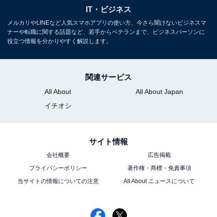
IT・ビジネス
メルカリやLINEなど人気スマホアプリの使い方、今さら聞けないビジネスマ
Wi-Fiルーターの実際の速度を決める要素として、帯域幅
ナーや転職に関する話題など、若手からベテランまで、ビジネスパーソンに
とストリーム数があります。ストリーム数とは、通信経
役立つ情報を分かりやすく解説します。
路の本数で、帯域幅は1ストリームあたりの広さを意味
します。広い道路を何本も通せば輸送量が増えるよう
関連サービス
に、帯域幅とストリーム数の掛け算によって多くのデー
タを送受信できるのです。
All About
All About Japan
イチオシ
このとき、Wi-Fi5よりWi-Fi6の方が帯域幅もストリーム
数も多くなる傾向にあるので、上位規格の方がより高速
サイト情報
で快適な通信を実現することができます。
会社概要
広告掲載
プライバシーポリシー
著作権・商標・免責事項
古いマンションでは効果がない場合も……
当サイトの情報についての注意
All About ニュースについて
自宅のマンションが光対応でも、相応の速度がでない場
合があります。それは、マンションの共用スペースに引