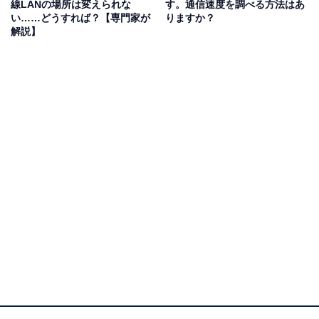
線LANの場所は変えられな
す。通信速度を調べる方法はあ
い……どうすれば？【専門家が
りますか？
7／Wi-Fi 6Eは、まだ対応端末が少なく、あまり一般的で
解説】
はないので除外し、Wi-Fi 6／Wi-Fi 5／Wi-Fi 4を比較し
てみましょう。
5GHz帯の理論値