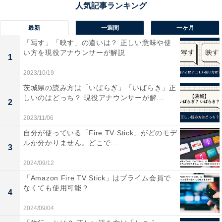
あくまでも理論値ですが、Wi-Fi 4以前のルーターは極端
に遅いです。もし、Wi-Fi 4以前のWi-Fiルーターを使用
最新
一週間
一ヶ月
している場合は、すぐに買い替えるべきでしょう。Wi-Fi
「写す」「映す」の違いは？ 正しい意味や使
い方を現役アナウンサーが解説
6とWi-Fi 5は、Wi-Fi 4以前ほど違いはありませんが、実
1
際に使ってみると、Wi-Fi 5よりWi-Fi 6の方が体感的に速
2023/10/19
いと感じます。買い替えてよかったと感じると思いま
茨城県の読み方は「いばらぎ」「いばらき」正
す。
しいのはどっち？ 現役アナウンサーが解...
2
2023/11/06
もちろん、先を見越して少々高価ですがWi-Fi 7対応のル
自分が使っている「Fire TV Stick」がどのモデ
ーターを購入しておくということもよいでしょう。
ルか分かりません。どこで...
3
2024/09/12
「Amazon Fire TV Stick」はプライム会員で
なくても使用可能？ ...
4
2024/09/04