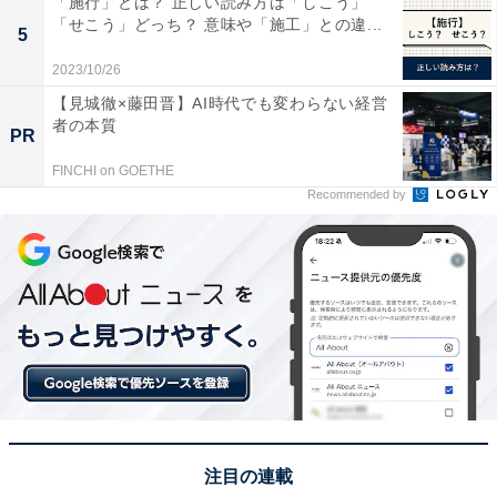
「施行」とは？ 正しい読み方は「しこう」
「せこう」どっち？ 意味や「施工」との違...
5
2023/10/26
【見城徹×藤田晋】AI時代でも変わらない経営
者の本質
PR
FINCHI on GOETHE
Recommended by
iPhone 11以降であればWi-Fi 6に対応
いくらWi-Fiルーターを高速なものにしても、接続するス
マートフォンが対応していなければ、意味がありませ
ん。とはいっても、例えば5Gに対応するスマートフォン
であれば、ほぼ例外なくWi-Fi 6を利用できます。スマー
トフォンは、2年ほどたつとバッテリーの持ちが悪くな
るので、機種を交換する人が多いでしょう。そのような
人は、Wi-Fi 6対応のスマートフォンを所有していると思
注目の連載