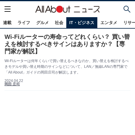
連載
ライフ
グルメ
社会
IT・ビジネス
エンタメ
リサ
Wi-Fiルーターの寿命ってどれくらい？ 買い替
えを検討するべきサインはありますか？【専
門家が解説】
Wi-Fiルーターは何年くらいで買い替えるべきなのか、買い替えを検討するべ
きモデルや買い替え時期のサインなどについて、LAN／無線LANの専門家で
「All About」ガイドの岡田庄司が解説します。
2024.04.22
岡田 庄司