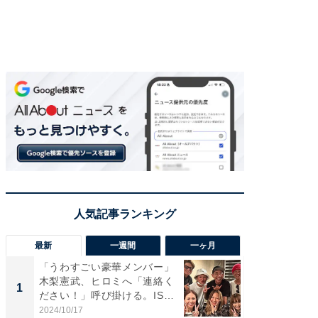
最新
一週間
一ヶ月
「うわすごい豪華メンバー」
「さす
木梨憲武、ヒロミへ「連絡く
は」高
1
1
ださい！」呼び掛ける。IS
災地を
S...
「カ...
2024/10/17
2026/08/0