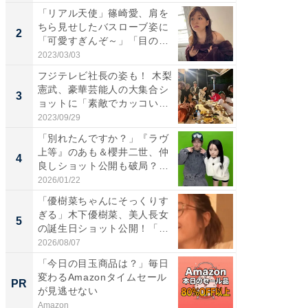
「リアル天使」篠崎愛、肩を
「女の
ちら見せしたバスローブ姿に
介、バ
2
2
「可愛すぎんぞ～」「目の表
らのプレ
情...
愛...
2023/03/03
2026/08/0
フジテレビ社長の姿も！ 木梨
「脚が
憲武、豪華芸能人の大集合シ
横川尚
3
3
ョットに「素敵でカッコい
ムキな姿
い...
刃...
2023/09/29
2026/08/0
「別れたんですか？」『ラヴ
「え、
上等』のあも＆櫻井二世、仲
芸人、2
4
4
良しショット公開も破局？
エットに
「...
2026/01/22
2026/08/0
「優樹菜ちゃんにそっくりす
「脳がバ
ぎる」木下優樹菜、美人長女
装姿が話
5
5
の誕生日ショット公開！「1
のお父さ
4...
2026/08/07
2026/08/0
「今日の目玉商品は？」毎日
【西野
変わるAmazonタイムセール
刊『北
PR
PR
が見逃せない
くか』
Amazon
FINCHI o