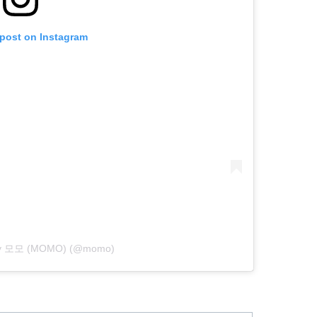
 post on Instagram
 by 모모 (MOMO) (@momo)