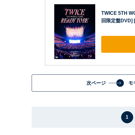
TWICE 5TH WO
回限定盤DVD] [
次ページ
モ
1