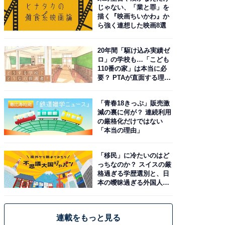
じゃない、「業と罪」を
描く『映画ちいかわ』か
ら強く連想した映画8選
20年間「駆け込み実績ゼ
ロ」の学校も…「こども
110番の家」は本当に必
要？ PTAが直面する理想
と現実
「青春18きっぷ」販売激
減の裏に何が？ 連続利用
の厳格化だけではない
「本当の理由」
「移民」に冷たいのはど
っちなのか？ スイスの厳
格過ぎる学歴選別と、日
本の曖昧過ぎる外国人政
策
連載をもっと見る