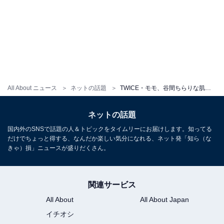
All About ニュース
ネットの話題
TWICE・モモ、谷間ちらりな肌見せ衣装ショットを公開！ 「愛してる」「大好きだよ」の声相次ぐ
ネットの話題
国内外のSNSで話題の人＆トピックをタイムリーにお届けします。知ってる
だけでちょっと得する、なんだか楽しい気分になれる、ネット発「知ら（な
きゃ）損」ニュースが盛りだくさん。
関連サービス
All About
All About Japan
イチオシ