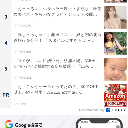
2026/01/29
「えっっろい」ヘラヘラ三銃士・まりな、圧巻
の美バストあらわなグラビアショット公開...
3
2023/09/29
「顔ちっっちゃ！」藤田ニコル、娘と初の北海
道旅行を公開！ 「スタイルよすぎるよ〜...
4
2026/08/08
「ユメが、ついに歩いた」杉浦太陽、第5子
が“立っち”に挑戦する姿を披露！ 「出来...
5
2026/08/04
「え、こんなセールやってたの？」80％OFF
以上が続々登場！Amazonの本気が...
PR
Amazon
Recommended by