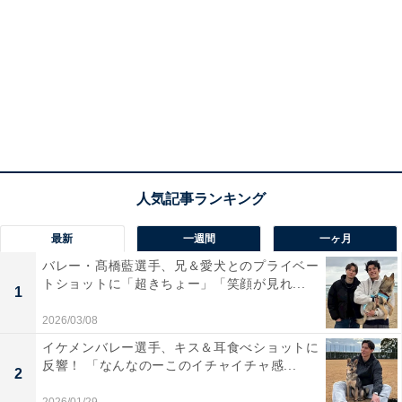
最新
一週間
一ヶ月
バレー・髙橋藍選手、兄＆愛犬とのプライベー
トショットに「超きちょー」「笑顔が見れ...
1
2026/03/08
イケメンバレー選手、キス＆耳食べショットに
反響！ 「なんなのーこのイチャイチャ感...
2