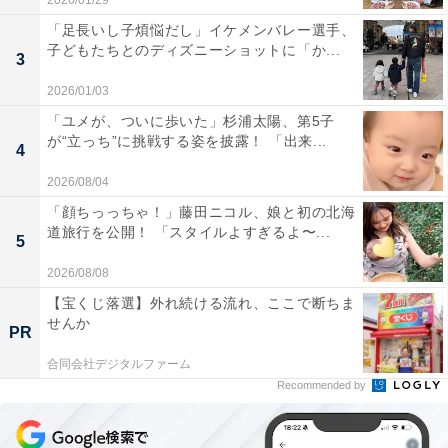
2026/01/29
「足長いし子煩悩だし」イケメンバレー選手、
子どもたちとのディズニーショットに「か...
3
2026/01/03
「ユメが、ついに歩いた」杉浦太陽、第5子
が“立っち”に挑戦する姿を披露！ 「出来...
4
2026/08/04
「顔ちっっちゃ！」藤田ニコル、娘と初の北海
道旅行を公開！ 「スタイルよすぎるよ〜...
5
2026/08/08
【宝くじ落選】外れ続ける流れ、ここで断ちま
せんか
PR
合同会社デジタルファーム
Recommended by