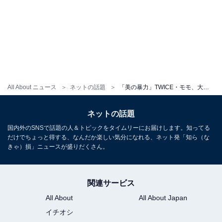
All About ニュース
ネットの話題
「美の暴力」TWICE・モモ、大胆脇見せ＆谷間ちらりな色っぽショットを公開！ 「ジュエリーよりも綺麗」
ネットの話題
国内外のSNSで話題の人＆トピックをタイムリーにお届けします。知ってる
だけでちょっと得する、なんだか楽しい気分になれる、ネット発「知ら（な
きゃ）損」ニュースが盛りだくさん。
関連サービス
All About
All About Japan
イチオシ