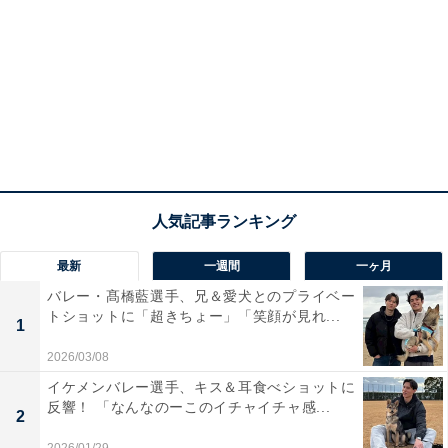
最新
一週間
一ヶ月
バレー・髙橋藍選手、兄＆愛犬とのプライベー
トショットに「超きちょー」「笑顔が見れ...
1
2026/03/08
イケメンバレー選手、キス＆耳食べショットに
反響！ 「なんなのーこのイチャイチャ感...
2