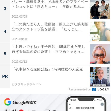
バレー・髙橋藍選手、兄＆愛犬とのプライベー
トショットに「超きちょー」「笑顔が見れ...
3
2026/03/08
「二の腕たまらん」佐藤健、鍛え上げた筋肉際
立つタンクトップ姿を披露！ 「たくまし...
4
2026/08/08
「お若いですね」平子理沙、85歳迎えた美し
過ぎる母親の姿に反響！「ママめちゃきゅ...
5
2025/02/12
「夜中起きる原因は脳」4時間睡眠の人必見
PR
ビタブリッドジャパン
Recommended by