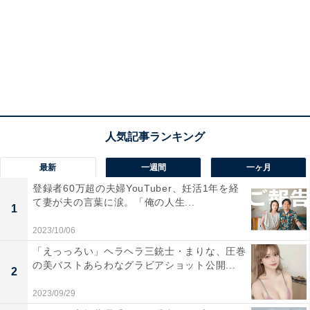
最新
一週間
一ヶ月
登録者60万超の夫婦YouTuber、妊活1年を経
て妻が夫の言葉に涙。「俺の人生...
1
2023/10/06
「えっっろい」ヘラヘラ三銃士・まりな、圧巻
の美バストあらわなグラビアショット公開...
2
2023/09/29