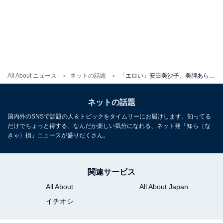
All About ニュース
ネットの話題
「エロい」安田美沙子、美脚あらわな水着姿にファン歓喜！ 「旦那が羨ましすぎや」
ネットの話題
国内外のSNSで話題の人＆トピックをタイムリーにお届けします。知ってる
だけでちょっと得する、なんだか楽しい気分になれる、ネット発「知ら（な
きゃ）損」ニュースが盛りだくさん。
関連サービス
All About
All About Japan
イチオシ