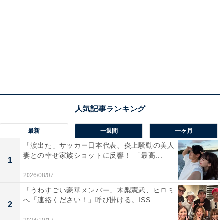
最新
一週間
一ヶ月
「涙出た」サッカー日本代表、炎上騒動の美人
妻との幸せ家族ショットに反響！ 「最高...
1
2026/08/07
「うわすごい豪華メンバー」木梨憲武、ヒロミ
へ「連絡ください！」呼び掛ける。ISS...
2