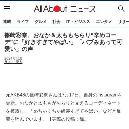
連載
ライフ
グルメ
社会
IT・ビジネス
エンタメ
リサ
篠崎彩奈、おなか＆太ももちらり“辛めコー
デ”に「好きすぎてやばい」「バブみあって可
愛い」の声
2024.07.18
長谷川 優人
元AKB48の篠崎彩奈さんは7月17日、自身のInstagramを
更新。おなかと太ももがちらりと見えるコーディネート
を披露し、「めちゃくちゃ綺麗すぎてやばい」などと反
響を呼んでいます。【実際の投稿：篠...