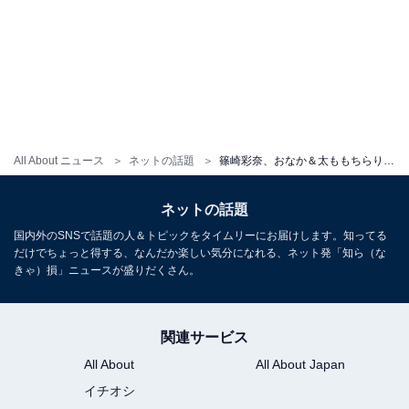
All About ニュース
ネットの話題
篠崎彩奈、おなか＆太ももちらり“辛めコーデ”に「好きすぎてやばい」「バブみあって可愛い」の声
ネットの話題
国内外のSNSで話題の人＆トピックをタイムリーにお届けします。知ってる
だけでちょっと得する、なんだか楽しい気分になれる、ネット発「知ら（な
きゃ）損」ニュースが盛りだくさん。
関連サービス
All About
All About Japan
イチオシ