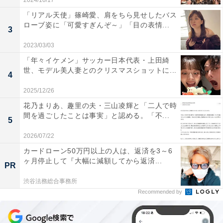
2024/10/17
「リアル天使」篠崎愛、肩をちら見せしたバス
ローブ姿に「可愛すぎんぞ～」「目の表情...
3
2023/03/03
「年々イケメン」サッカー日本代表・上田綺
世、モデル美人妻とのクリスマスショットに...
4
2025/12/26
花乃まりあ、趣里の夫・三山凌輝と「二人で時
間を過ごしたことは事実」と認める。「不...
5
2026/07/22
カードローン50万円以上の人は、返済を3～6
ヶ月停止して『大幅に減額してから返済...
PR
渋谷法務総合事務所
Recommended by