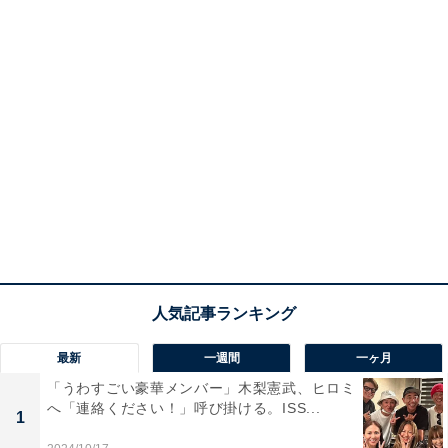
最新
一週間
一ヶ月
「うわすごい豪華メンバー」木梨憲武、ヒロミ
へ「連絡ください！」呼び掛ける。ISS...
1