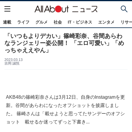
連載
ライフ
グルメ
社会
IT・ビジネス
エンタメ
リサ
「いつもよりデカい」篠崎彩奈、谷間あらわ
なランジェリー姿公開！ 「エロ可愛い」「め
っちゃええやん」
2023.03.13
吉岡 誠悦
AKB48の篠崎彩奈さんは3月12日、自身のInstagramを更
新。谷間があらわになったオフショットを披露しまし
た。 篠崎さんは「載せようと思ってたサンデーのオフシ
ョット 載せるか迷ってずっと下書き...