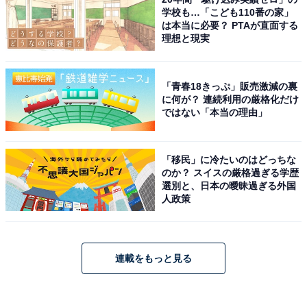
学校も…「こども110番の家」
は本当に必要？ PTAが直面する
理想と現実
「青春18きっぷ」販売激減の裏
に何が？ 連続利用の厳格化だけ
ではない「本当の理由」
「移民」に冷たいのはどっちな
のか？ スイスの厳格過ぎる学歴
選別と、日本の曖昧過ぎる外国
人政策
連載をもっと見る