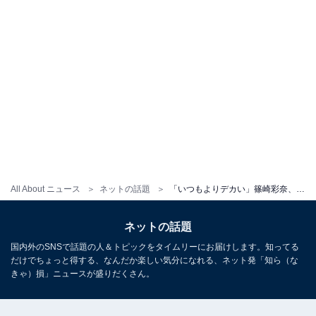
All About ニュース
ネットの話題
「いつもよりデカい」篠崎彩奈、谷間あらわなランジェリー姿公開！ 「エロ可愛い」「めっちゃええやん」
ネットの話題
国内外のSNSで話題の人＆トピックをタイムリーにお届けします。知ってる
だけでちょっと得する、なんだか楽しい気分になれる、ネット発「知ら（な
きゃ）損」ニュースが盛りだくさん。