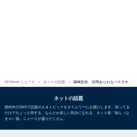
All About ニュース
ネットの話題
篠崎彩奈、谷間あらわなバスタオルショット公開！ 「なんか、エッチだな」「可愛いもセクシー本当に完璧」
ネットの話題
国内外のSNSで話題の人＆トピックをタイムリーにお届けします。知ってる
だけでちょっと得する、なんだか楽しい気分になれる、ネット発「知ら（な
きゃ）損」ニュースが盛りだくさん。