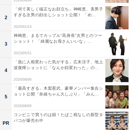
2026/08/04
「何て美しく端正なお顔立ち」神崎恵、美男子
すぎる次男の顔出しショット公開！ 「め...
2
2025/01/14
神崎恵、まるでカップル“高身長”次男とのツー
ショット！ 「綺麗なお母さんいいな」...
3
2023/05/31
「急に人相変わった気がする」広末涼子、地上
波復帰ショットに「なんか顔変わった」の...
4
2026/08/06
「最高すぎる」木梨憲武、豪華メンバー集合シ
ョット公開「奈緒ちゃん久しぶり」「みん...
5
2026/08/06
コンビニで買うのは損！たばこ税なしの新型タ
バコが爆売れ中
PR