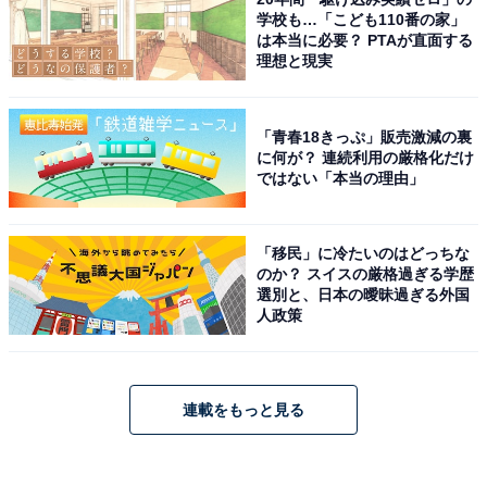
学校も…「こども110番の家」
は本当に必要？ PTAが直面する
理想と現実
「青春18きっぷ」販売激減の裏
に何が？ 連続利用の厳格化だけ
ではない「本当の理由」
「移民」に冷たいのはどっちな
のか？ スイスの厳格過ぎる学歴
選別と、日本の曖昧過ぎる外国
人政策
連載をもっと見る