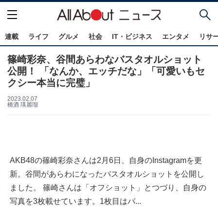
連載
ライフ
グルメ
社会
IT・ビジネス
エンタメ
リサ
篠崎彩奈、谷間あらわなバスタオルショット
公開！ 「なんか、エッチだな」「可愛いもセ
クシー本当に完璧」
2023.02.07
橋酒 瑛麗瑠
AKB48の篠崎彩奈さんは2月6日、自身のInstagramを更
新。谷間があらわになったバスタオルショットを公開し
ました。 篠崎さんは「オフショット」とつづり、自身の
写真を3枚載せています。1枚目はパ...