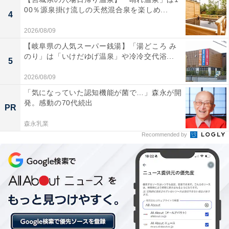
00％源泉掛け流しの天然混合泉を楽しめ...
4
2026/08/09
「ワンチャン」の語源は麻雀
【岐阜県の人気スーパー銭湯】「湯どころ み
のり」は「いけだゆげ温泉」や冷冷交代浴...
5
「リーチ」や「テンパる」など、麻雀用語だったものが
2026/08/09
日常でも使われるようになった言葉は数多くあります
「気になっていた認知機能が菌で…」森永が開
が、若者言葉の「ワンチャン」も麻雀から来ています。
発。感動の70代続出
PR
森永乳業
元々は「ワンチャンス」という麻雀用語で、ある特定の
Recommended by
数牌が自分の視点から4枚中3枚見えている状態のこと。
例えば萬子の3が4枚全て場に捨てられているとき、外側
の1と2は使いづらい牌になるため、相手の当たり牌であ
る確率がグッと下がる。これをノーチャンスといいま
す。