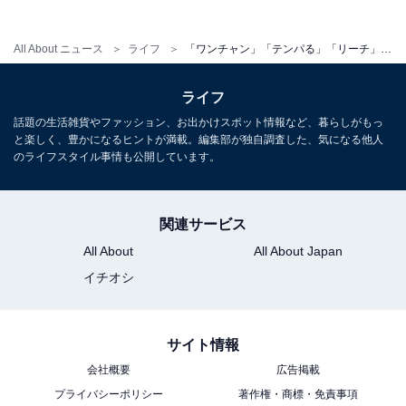
All About ニュース
ライフ
「ワンチャン」「テンパる」「リーチ」も実は麻雀用語！ 本来はどういう意味？【8月1日は麻雀の日】
ライフ
話題の生活雑貨やファッション、お出かけスポット情報など、暮らしがもっ
と楽しく、豊かになるヒントが満載。編集部が独自調査した、気になる他人
のライフスタイル事情も公開しています。
関連サービス
All About
All About Japan
イチオシ
サイト情報
会社概要
広告掲載
プライバシーポリシー
著作権・商標・免責事項