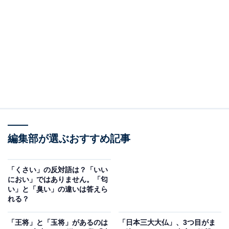
元々は中国の華北地方のローカルルールで、第1打での
テンパイ宣言、現在でいうダブルリーチと同じものでし
た。
1940年ごろ、満州在住の日本人がこのルールを応用し
て、現在のリーチと同じく第2打以降でのテンパイ宣言
も対象とするようになり、終戦後、日本に伝わり普及し
ました。
編集部が選ぶおすすめ記事
「くさい」の反対語は？「いい
におい」ではありません。「匂
い」と「臭い」の違いは答えら
れる？
「王将」と「玉将」があるのは
「日本三大大仏」、3つ目がま