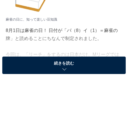
麻雀の日に、知って楽しい豆知識
8月1日は麻雀の日！ 日付が「パ（8）イ（1）＝麻雀の
牌」と読めることにちなんで制定されました。
今回は、「リーチ」をするのは日本だけ、Mリーグでは
何倍役満まで出せるかなど、麻雀の豆知識をご紹介しま
続きを読む
す。
「リーチ」をするのは日本だけ
麻雀の発祥は中国ですが、あと1牌で上がれる状態（テ
ンパイ）を周りに宣言することで役になる「リーチ（立
直）」は、実は日本だけのルールです。