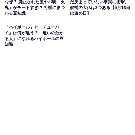
なぜ？ 廃止された激ヤバ駒「火
だ決まっていない事実に衝撃。
鬼」がチートすぎ!? 将棋にまつ
候補の大仏は3つある【5月16日
わる豆知識
は旅の日】
「ハイボール」と「チューハ
イ」は何が違う？「違いの分か
る人」になれるハイボールの豆
Mリーグでは何倍役満まで出せる？
知識
麻雀の花形といえば、国士無双や九蓮宝燈などの「役
満」でしょう。一般的なルールでは各自が2万5000点を
持ってスタートしますが、役満は上がればそれだけで3
万2000点、親なら4万8000点！ まさに一発逆転の大技で
す。
しかも、役満は「緑一色・四槓子で2倍役満」というよ
うに、条件がそろえば複合することも可能です。