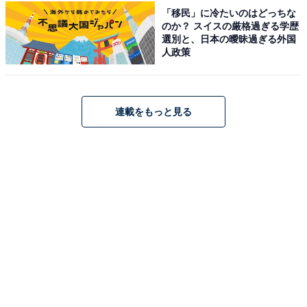
この記事の筆者：
石川 カズキ
「移民」に冷たいのはどっちな
1984年沖縄県生まれ。筑波大学人間学類卒業後、会社員
のか？ スイスの厳格過ぎる学歴
選別と、日本の曖昧過ぎる外国
を経て芸人・作家・コピーライターに。エレキコミッ
人政策
ク・ラーメンズを輩出した芸能事務所トゥインクル・コ
ーポレーション所属。第60回宣伝会議賞コピーゴールド
受賞、LOFT公式YouTubeチャンネル『コントするイシ
連載をもっと見る
カワくん』シリーズのコント台本・出演、KNBラジオ
CMコンテスト2020・2023協賛社賞受賞など。お仕事あ
ればお気軽にご連絡ください。AIから仕事を奪うのが目
標です。
こちらもおすすめ
【15周年】2009年8月1日は『サマーウォーズ』
が公開された日！ 全国145の映画館でリバイバ
ル上映中