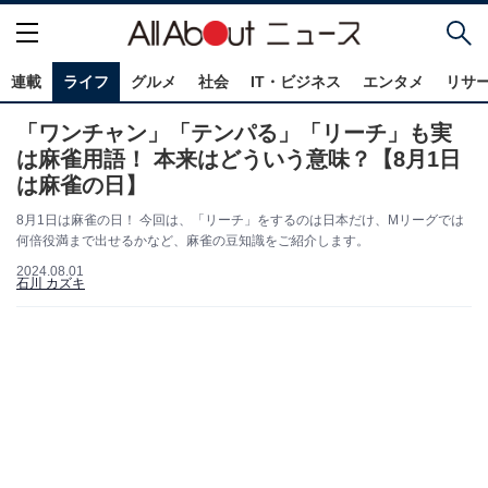
連載
ライフ
グルメ
社会
IT・ビジネス
エンタメ
リサ
「ワンチャン」「テンパる」「リーチ」も実
は麻雀用語！ 本来はどういう意味？【8月1日
は麻雀の日】
8月1日は麻雀の日！ 今回は、「リーチ」をするのは日本だけ、Mリーグでは
何倍役満まで出せるかなど、麻雀の豆知識をご紹介します。
2024.08.01
石川 カズキ