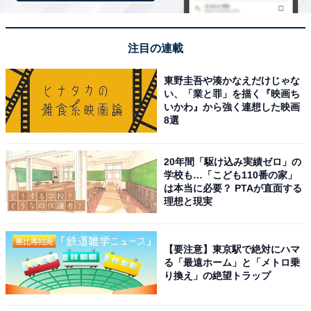
ワンチャンスは4枚中3枚なので、最後の1枚を相手が持
っている可能性があるので、外側の牌は「もしかした
注目の連載
ら」当たってしまうけど、ノーチャンスに次いで比較的
東野圭吾や湊かなえだけじゃな
安全ということになります。
い、「業と罪」を描く『映画ち
いかわ』から強く連想した映画
この「もしかしたら」という意味で、日常でも使われる
8選
ようになった言葉が「ワンチャン」です。
20年間「駆け込み実績ゼロ」の
学校も…「こども110番の家」
Mリーグの人気やネット麻雀の普及で「老若男女が楽し
は本当に必要？ PTAが直面する
める頭脳ゲーム」のイメージが定着しつつある麻雀。ぜ
理想と現実
ひこの機会に、遊んでみてはいかがでしょうか。
【要注意】東京駅で絶対にハマ
あなたもワンチャン、ハマるかもしれませんよ！
る「最遠ホーム」と「メトロ乗
り換え」の絶望トラップ