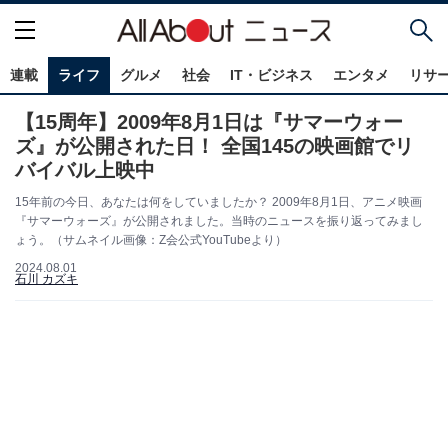
連載
ライフ
グルメ
社会
IT・ビジネス
エンタメ
リサ
【15周年】2009年8月1日は『サマーウォー
ズ』が公開された日！ 全国145の映画館でリ
バイバル上映中
15年前の今日、あなたは何をしていましたか？ 2009年8月1日、アニメ映画
『サマーウォーズ』が公開されました。当時のニュースを振り返ってみまし
ょう。（サムネイル画像：Z会公式YouTubeより）
2024.08.01
石川 カズキ