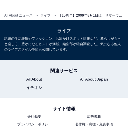
All About ニュース
ライフ
【15周年】2009年8月1日は『サマーウォーズ』が公開された日！ 全国145の映画館でリバイバル上映中
ライフ
話題の生活雑貨やファッション、お出かけスポット情報など、暮らしがもっ
と楽しく、豊かになるヒントが満載。編集部が独自調査した、気になる他人
のライフスタイル事情も公開しています。
関連サービス
All About
All About Japan
イチオシ
サイト情報
会社概要
広告掲載
プライバシーポリシー
著作権・商標・免責事項