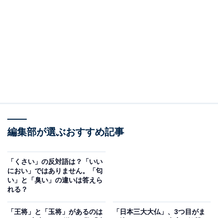
印象的なシーンは多数ありますが、やはり1番は主人公
の健二がクライマックスで叫んだ「よろしくお願いしま
ぁぁぁすっ！」でしょう。
今でも重要なメールの送信ボタンを押すときなどに、心
の中で叫んでいる人は多いのではないでしょうか……！
編集部が選ぶおすすめ記事
「くさい」の反対語は？「いい
におい」ではありません。「匂
い」と「臭い」の違いは答えら
れる？
「王将」と「玉将」があるのは
「日本三大大仏」、3つ目がま