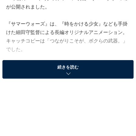
が公開されました。
『サマーウォーズ』は、『時をかける少女』なども手掛
けた細田守監督による長編オリジナルアニメーション。
キャッチコピーは「つながりこそが、ボクらの武器。」
でした。
ふとした理由で片田舎の大家族に仲間入りした少年が、
続きを読む
謎の人工知能「ラブマシーン」の暴走による世界の危機
を救うため、インターネット上の仮想空間「OZ」と現
実、両方の世界で奮闘する物語です。
第13回文化庁メディア芸術祭アニメーション部門大賞や
第33回日本アカデミー賞最優秀アニメーション作品賞を
受賞。夏アニメの名作としてたびたびテレビ放送されて
います。