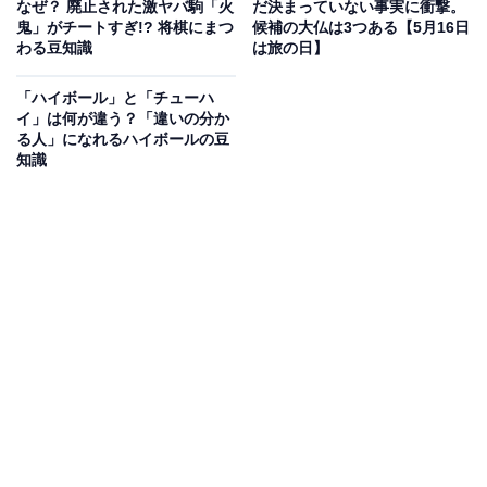
なぜ？ 廃止された激ヤバ駒「火
だ決まっていない事実に衝撃。
鬼」がチートすぎ!? 将棋にまつ
候補の大仏は3つある【5月16日
わる豆知識
は旅の日】
「ハイボール」と「チューハ
イ」は何が違う？「違いの分か
15周年の2024年はリバイバル上映も決定
る人」になれるハイボールの豆
知識
健二の声優を務めたのは神木隆之介さん。オーディショ
ンにて細田監督が「他の人にない特別な何かを持つ天才
性といい、容姿といい、健二に瓜二つ」「彼しかいな
い」と確信したそうです。
公開から15周年にあたる2024年は、そんな神木さんが演
じる15年後の健二が当時の自分に手紙を読むという、Z
会グループとコラボしたWebCMが公開中。