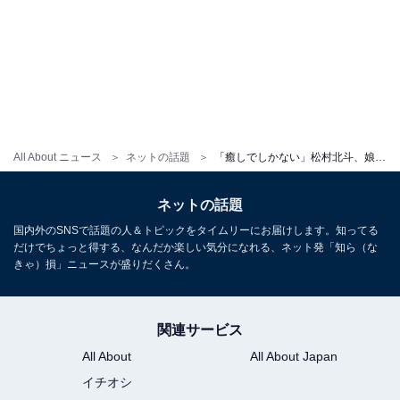
All About ニュース
ネットの話題
「癒しでしかない」松村北斗、娘を抱く“父親姿”にファン歓喜！ 「ホントの親子やないかい」
ネットの話題
国内外のSNSで話題の人＆トピックをタイムリーにお届けします。知ってる
だけでちょっと得する、なんだか楽しい気分になれる、ネット発「知ら（な
きゃ）損」ニュースが盛りだくさん。
関連サービス
All About
All About Japan
イチオシ