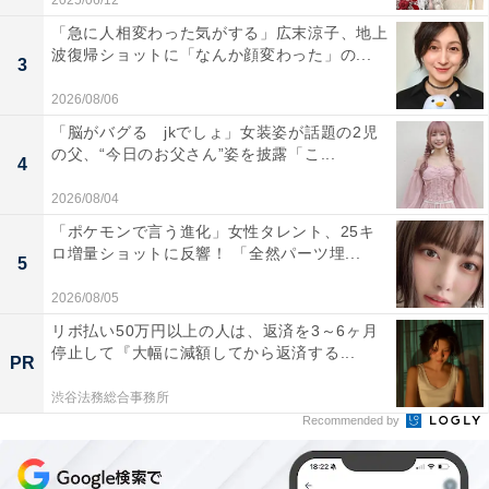
2025/06/12
「急に人相変わった気がする」広末涼子、地上
波復帰ショットに「なんか顔変わった」の...
3
2026/08/06
「脳がバグる jkでしょ」女装姿が話題の2児
の父、“今日のお父さん”姿を披露「こ...
4
2026/08/04
「ポケモンで言う進化」女性タレント、25キ
ロ増量ショットに反響！ 「全然パーツ埋...
5
2026/08/05
リボ払い50万円以上の人は、返済を3～6ヶ月
停止して『大幅に減額してから返済する...
PR
渋谷法務総合事務所
Recommended by