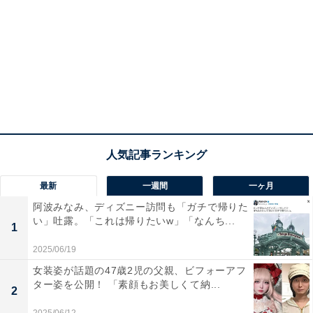
最新
一週間
一ヶ月
阿波みなみ、ディズニー訪問も「ガチで帰りた
い」吐露。「これは帰りたいw」「なんち...
1
2025/06/19
女装姿が話題の47歳2児の父親、ビフォーアフ
ター姿を公開！ 「素顔もお美しくて納...
2