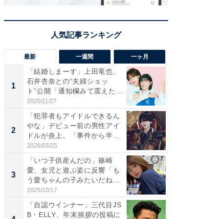
最新
一週間
一ヶ月
「結婚しまーす」上田竜也、
「さす
石井杏奈との“夫婦ショッ
は」高
1
1
ト”公開「通知欄みて震えた」
災地を
「...
「カ...
2025/11/27
2026/08/0
「犯罪者もアイドルできるん
「女の
やな」デビュー前の男性アイ
介、バ
2
2
ドルが炎上。「事件から半年
らのプレ
も...
愛...
2026/03/25
2026/08/0
「いつ子供産んだの」篠崎
「脚が
愛、女児と遊ぶ姿に反響「も
横川尚
3
3
う愛ちゃんの子みたいだね」
ムキな姿
「完...
刃...
2025/10/17
2026/08/0
「自認ウインナー」三代目JS
「え、
B・ELLY、年末挨拶の投稿に
芸人、2