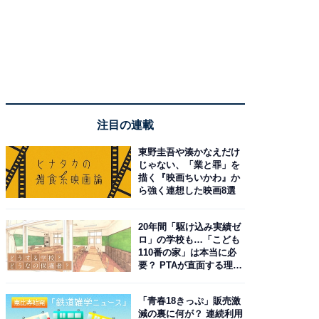
注目の連載
東野圭吾や湊かなえだけ
じゃない、「業と罪」を
描く『映画ちいかわ』か
ら強く連想した映画8選
20年間「駆け込み実績ゼ
ロ」の学校も…「こども
110番の家」は本当に必
要？ PTAが直面する理想
と現実
「青春18きっぷ」販売激
減の裏に何が？ 連続利用