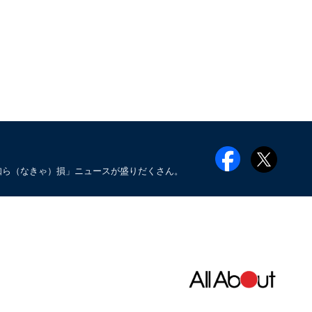
知ら（なきゃ）損」ニュースが盛りだくさん。