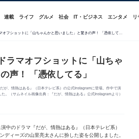
連載
ライフ
グルメ
社会
IT・ビジネス
エンタメ
リ
SixTONES・森本慎太郎、ドラマオフショットに「山ちゃんかと思いました」と驚きの声！ 「憑依してる」
郎、ドラマオフショットに「山ちゃ
の声！ 「憑依してる」
『だが、情熱はある』（日本テレビ系）の公式Instagramに登場。作中で演
。（サムネイル画像出典：『だが、情熱はある』公式Instagramより）
現在出演中のドラマ『だが、情熱はある』（日本テレビ系）
海キャンディーズの山里亮太さんに扮した姿を公開しました。