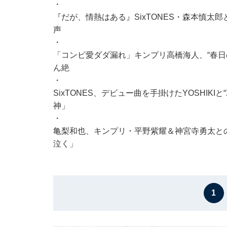
・
『だが、情熱はある』SixTONES・森本慎太
声
・
「コンビ愛ダダ漏れ」キンプリ高橋海人、“春日
ん絶
・
SixTONES、デビュー曲を手掛けたYOSHIK
神」
・
亀梨和也、キンプリ・平野紫耀＆神宮寺勇太との
泣く」
1