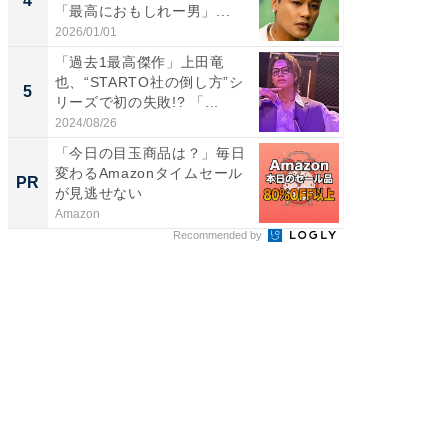
4
4
「最高におもしれー男」...
エットに
2026/01/01
2026/08/0
「過去1最高傑作」上田竜
「脳がバ
也、“STARTO社の倒し方”シ
装姿が話
5
5
リーズで初の失敗!? 「...
のお父さ
2024/08/26
2026/08/0
「今日の目玉商品は？」毎日
【銀座】
変わるAmazonタイムセール
の贅沢
PR
PR
が見逃せない
Amazon
ReFa GIN
Recommended by