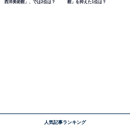
ら」（30代回答しない／東京都）などのコメントが寄せ
西洋美術館」、では2位は？
館」を抑えた1位は？
られました。
1位：国立西洋美術館（台東区）