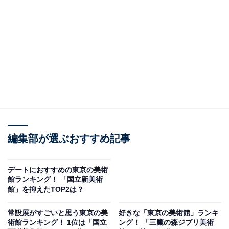
55周年を迎える国民的アニメ『サザエさん』の作者とし
て知られる漫画家・長谷川町子さんが自身の姉と収集し
た、日本画や洋画などの美術品が展示されています。道
を挟んで併設される「長谷川町子記念館」では、『サザ
エさん』の世界観を堪能できるスポットが子どもにも大
人気です。
8月からは、アニメ放送55周年記念した「アニメサザエ
さん展」が開催され、ゲームなどの参加型のコーナーが
企画されています。
編集部が選ぶおすすめ記事
回答者からは、「長谷川町子というとサザエさんといっ
デートにおすすめの東京の美術
た漫画のイメージが強いが、漫画関連の作品だけでなく
館ランキング！ 「国立新美術
本格的な日本画など所蔵品が充実しているから」（30代
館」を抑えたTOP2は？
女性／埼玉県）、「レアな美術館ではあるから」（40代
常設展がすごいと思う東京の美
好きな「東京の美術館」ランキ
男性／東京都）、「サザエさんの世界観を楽しめるか
術館ランキング！ 1位は「国立
ング！ 「三鷹の森ジブリ美術