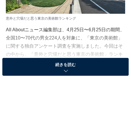
意外と穴場だと思う東京の美術館ランキング
All Aboutニュース編集部は、4月25日〜6月25日の期間、
全国10〜70代の男女224人を対象に、「東京の美術館」
に関する独自アンケート調査を実施しました。今回はそ
の中から、「意外と穴場だと思う東京の美術館」ランキ
ングを紹介します。
続きを読む
＞9位までの全ランキング結果を見る
※本記事で紹介している商品の購入やサービスの利用により、売上の一部が
オールアバウトに還元されることがあります。
2位：長谷川町子美術館（世田谷区）
2位は、世田谷区の「長谷川町子美術館」。アニメ放送