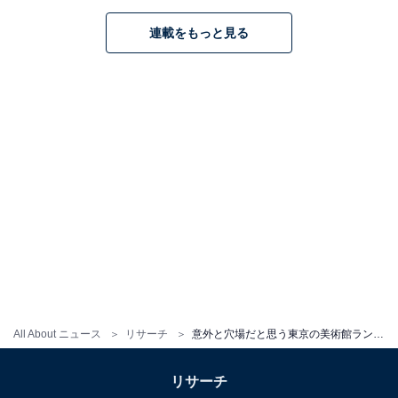
連載をもっと見る
こちらもおすすめ
世界に誇れると思う東京の美術館ランキング！
「三鷹の森ジブリ美術館」を抑えた1位は？
1
2
All About ニュース
リサーチ
意外と穴場だと思う東京の美術館ランキング！ 「長谷川町子美術館」を抑えた1位は？
リサーチ