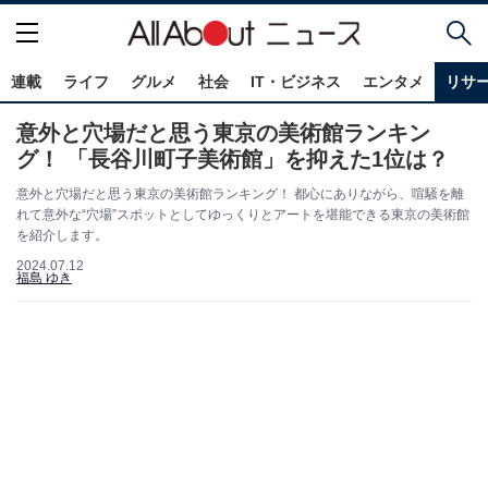
連載
ライフ
グルメ
社会
IT・ビジネス
エンタメ
リサ
意外と穴場だと思う東京の美術館ランキン
グ！ 「長谷川町子美術館」を抑えた1位は？
意外と穴場だと思う東京の美術館ランキング！ 都心にありながら、喧騒を離
れて意外な“穴場”スポットとしてゆっくりとアートを堪能できる東京の美術館
を紹介します。
2024.07.12
福島 ゆき