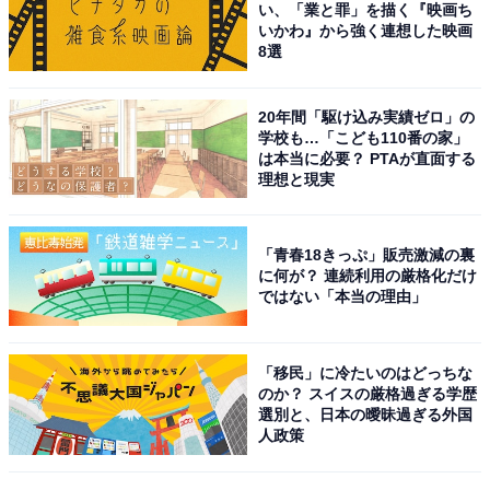
アニメや漫画のレビュー、エンタメトピックスなどを中
い、「業と罪」を描く『映画ち
いかわ』から強く連想した映画
心に、オールジャンルで執筆中のライター。時々、店舗
8選
取材などのリポート記事も担当。All AboutおよびAll
About ニュースでのライター歴は5年。
20年間「駆け込み実績ゼロ」の
学校も…「こども110番の家」
は本当に必要？ PTAが直面する
9位までの全ランキング結果を見
理想と現実
次ページ
る
「青春18きっぷ」販売激減の裏
に何が？ 連続利用の厳格化だけ
ではない「本当の理由」
「移民」に冷たいのはどっちな
のか？ スイスの厳格過ぎる学歴
選別と、日本の曖昧過ぎる外国
人政策