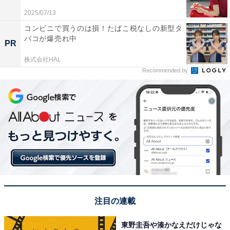
2025/07/13
コンビニで買うのは損！たばこ税なしの新型タ
バコが爆売れ中
PR
株式会社HAL
Recommended by
東京美術館案内 (マップル)
Amazonで見る
※回答者のコメントは原文ママです
注目の連載
この記事の筆者：福島 ゆき プロフィール
東野圭吾や湊かなえだけじゃな