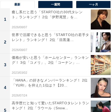
1位は、「国立西洋美術館」。建物自体が世界遺産に登
最新
一週間
一ヶ月
録されている、建築家、ル・コルビュジエ設計の本館
癒し系だと思う「STARTO社の30代タレン
に、ルネサンスから20世紀初頭までの西洋の絵画、彫
ト」ランキング！ 2位「伊野尾慧」を...
1
刻、版画などを所蔵する、日本随一を誇る西洋美術専門
2026/08/07
の美術館です。
世界で活躍できると思う「STARTO社の若手タ
レント」ランキング！ 2位「目黒蓮...
2
10月からはパリのマルモッタン・モネ美術館から、日本
2026/08/07
初公開となるクロード・モネの重要作を含むおよそ50点
の作品が来日する企画展「モネ 睡蓮のとき」が開催予定
価格が安いと思う「ホームセンター」ランキン
グ！ 3位「コメリ」、2位「コーナン」...
です。
3
2023/03/02
回答者からは、「充実の展示なので」（50代男性／愛知
「HANA」の好きなメンバーランキング！ 2位
「YURI」を抑えた1位は？【20...
県）、「上野の森美術館に長蛇の列が出来ていても、だ
4
いたい空いていて見やすい」（30代女性／大阪府）、
2026/07/24
「空いてるから」（20代男性／千葉県）などのコメント
高学歴だと知って驚いたSTARTOタレントラン
が寄せられました。
キング！ 2位「ラウール（Snow...
5