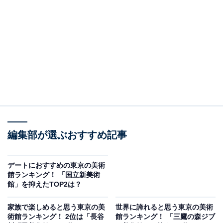
井の頭恩賜公園内にあります。『となりのトトロ』『も
ののけ姫』『千と千尋の神隠し』など、数々の名作アニ
メーション映画を製作した、スタジオジブリの作品世界
を体験できる日本初のアニメーション美術館で、館主は
宮崎駿さんです。
誰もが一度は「乗ってみたい！」と思った『となりのト
トロ』に出てくる巨大なネコバスや屋上庭園にたたずむ
『天空の城ラピュタ』に登場するロボット兵など、ジブ
リの世界観に浸れるさまざまな展示物があるほか、オリ
編集部が選ぶおすすめ記事
ジナル短編アニメーションの公開や企画展など、子ども
から大人まで楽しめる美術館として人気です。
デートにおすすめの東京の美術
館ランキング！ 「国立新美術
回答者からは、「ジブリが大好きでその世界に包まれて
館」を抑えたTOP2は？
いる感じがするから」（20代女性／埼玉県）、「ジブリ
家族で楽しめると思う東京の美
世界に誇れると思う東京の美術
作品が好きなので、ジブリの雰囲気に包まれる空間がと
術館ランキング！ 2位は「長谷
館ランキング！ 「三鷹の森ジブ