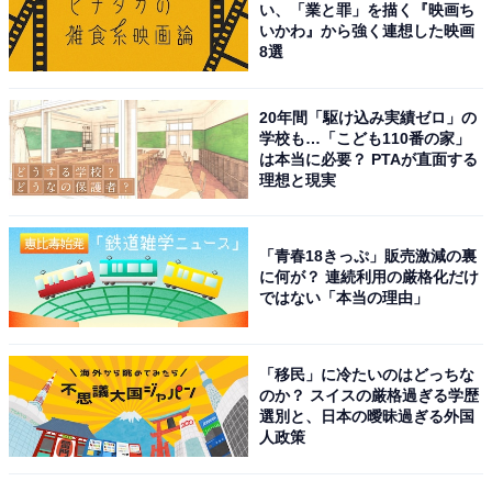
い、「業と罪」を描く『映画ち
いかわ』から強く連想した映画
8選
※回答者のコメントは原文ママです
20年間「駆け込み実績ゼロ」の
学校も…「こども110番の家」
は本当に必要？ PTAが直面する
この記事の筆者：福島 ゆき プロフィール
理想と現実
アニメや漫画のレビュー、エンタメトピックスなどを中
心に、オールジャンルで執筆中のライター。時々、店舗
取材などのリポート記事も担当。All AboutおよびAll
「青春18きっぷ」販売激減の裏
に何が？ 連続利用の厳格化だけ
About ニュースでのライター歴は5年。
ではない「本当の理由」
12位までの全ランキング結果を見
次ページ
「移民」に冷たいのはどっちな
る
のか？ スイスの厳格過ぎる学歴
選別と、日本の曖昧過ぎる外国
人政策