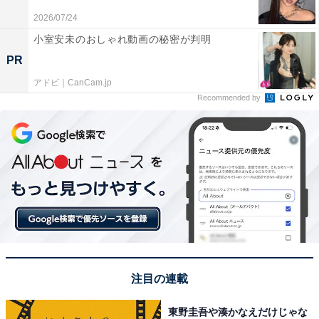
催されるうえ、ルネサンス美術から印象派まで常設展も
2026/07/24
充実しているから」（40代女性／神奈川県）、「学校の
小室安未のおしゃれ動画の秘密が判明
校外学習で行った際に、全く美術に興味がなかったのに
PR
入ったらとても面白く、色々な作品を見てみたいと興味
アドビ｜CanCam.jp
を持ったきっかけの場所だから」（20代女性／神奈川
Recommended by
県）などのコメントが寄せられました。
注目の連載
東京美術館案内 (マップル)
東野圭吾や湊かなえだけじゃな
Amazonで見る