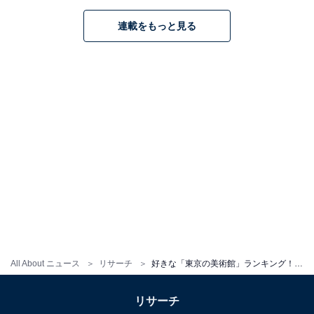
連載をもっと見る
こちらもおすすめ
常設展がすごいと思う東京の美術館ランキン
グ！ 1位は「国立西洋美術館」、では2位は？
All About ニュース
リサーチ
好きな「東京の美術館」ランキング！ 「三鷹の森ジブリ美術館」を抑えた1位は？
リサーチ