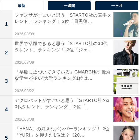
最新
一週間
一ヶ月
1位は、JR上野駅公園口出口から徒歩1分、上野恩賜公園
ファンサがすごいと思う「STARTO社の若手タ
内に位置する「国立西洋美術館」。世界遺産に登録され
レント」ランキング！ 2位「目黒蓮...
1
ている、建築家、ル・コルビュジエ設計の建物内に、ル
2026/08/09
ネサンスから20世紀初頭までの西洋の絵画、彫刻、版画
世界で活躍できると思う「STARTO社の30代
などを所蔵する、日本随一を誇る西洋美術専門の美術館
タレント」ランキング！ 2位「ジェ...
2
です。
2026/08/09
クロード・モネの『睡蓮』やオーギュスト・ロダンの彫
「早慶に近づいてきている」GMARCHの“優秀
な学生が多い”大学ランキング1位は...
刻『考える人』、ピエール＝オーギュスト・ルノワール
3
やパブロ・ピカソなど、世界的に有名な作家による作品
2026/03/22
が並ぶほか、魅力的な企画展が随時開催されています。
アクロバットがすごいと思う「STARTO社の3
0代タレント」ランキング！ 2位「...
4
回答者からは、「まず、ルコルビジェの建築が素敵なこ
2026/08/08
とと、落ち着いた空間で芸術的作品が見られるからで
「HANA」の好きなメンバーランキング！ 2位
す」（30代女性／大阪府）、「日本初の企画展も多く開
「YURI」を抑えた1位は？【20...
5