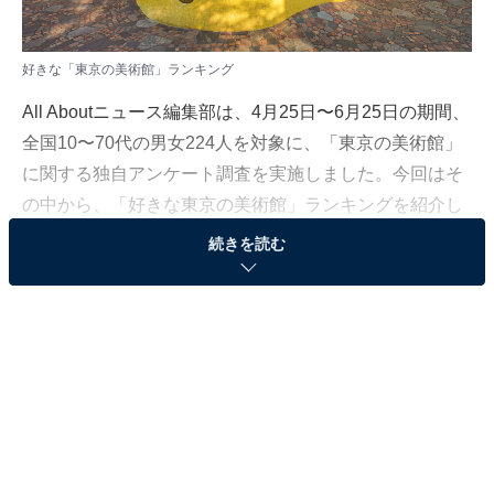
好きな「東京の美術館」ランキング
All Aboutニュース編集部は、4月25日〜6月25日の期間、
全国10〜70代の男女224人を対象に、「東京の美術館」
に関する独自アンケート調査を実施しました。今回はそ
の中から、「好きな東京の美術館」ランキングを紹介し
ます。
続きを読む
＞12位までの全ランキング結果を見る
※本記事で紹介している商品の購入やサービスの利用により、売上の一部が
オールアバウトに還元されることがあります。
2位：三鷹の森ジブリ美術館（三鷹市）
2位は、三鷹市の「三鷹の森ジブリ美術館」。緑豊かな