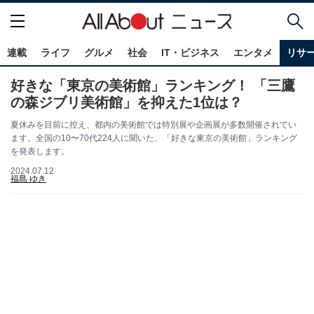
連載
ライフ
グルメ
社会
IT・ビジネス
エンタメ
リサ
好きな「東京の美術館」ランキング！ 「三鷹
の森ジブリ美術館」を抑えた1位は？
夏休みを目前に控え、都内の美術館では特別展や企画展が多数開催されてい
ます。全国の10〜70代224人に聞いた、「好きな東京の美術館」ランキング
を発表します。
2024.07.12
福島 ゆき