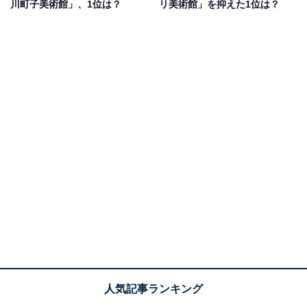
ても楽しいため」（30代女性／千葉県）、「子供から大
川町子美術館」、1位は？
リ美術館」を抑えた1位は？
人まで幅広く遊べるからです」（20代男性／群馬県）な
どの声が集まりました。
1位：国立西洋美術館（台東区）