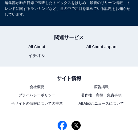
編集部が独自目線で調査したトピックスをはじめ、最新のリリース情報、ト
アニメや漫画のレビュー、エンタメトピックスなどを中
レンドに関するランキングなど、世の中で注目を集めている話題をお知らせ
心に、オールジャンルで執筆中のライター。時々、店舗
しています。
取材などのリポート記事も担当。All AboutおよびAll
About ニュースでのライター歴は5年。
関連サービス
All About
All About Japan
8位までの全ランキング結果を見
次ページ
イチオシ
る
サイト情報
会社概要
広告掲載
プライバシーポリシー
著作権・商標・免責事項
当サイトの情報についての注意
All About ニュースについて