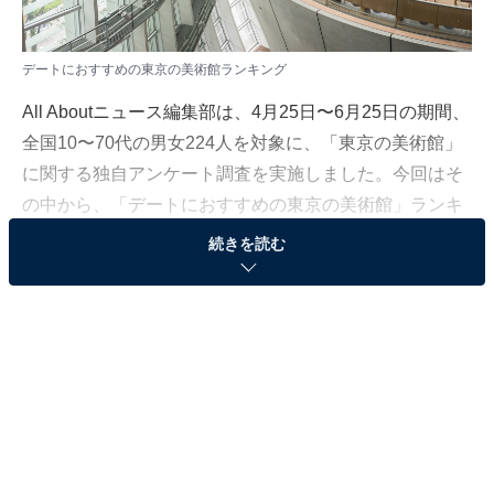
デートにおすすめの東京の美術館ランキング
All Aboutニュース編集部は、4月25日〜6月25日の期間、
全国10〜70代の男女224人を対象に、「東京の美術館」
に関する独自アンケート調査を実施しました。今回はそ
の中から、「デートにおすすめの東京の美術館」ランキ
ングを紹介します。
続きを読む
＞8位までの全ランキング結果を見る
※本記事で紹介している商品の購入やサービスの利用により、売上の一部が
オールアバウトに還元されることがあります。
3位：国立新美術館（港区）
3位は、港区にある「国立新美術館」。世界的に名高い