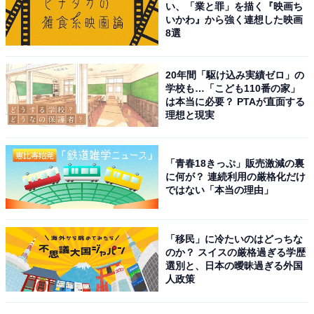
い、「業と罪」を描く『映画ち
ルにはもちろんジブリファンでなくても楽しめる魅力的
いかわ』から強く連想した映画
な空間です。
8選
店内の厨房で作る熱々のカツサンドやホットドッグなど
20年間「駆け込み実績ゼロ」の
が食べられる開放感あふれるカフェ「麦わらぼうし」や
学校も…「こども110番の家」
は本当に必要？ PTAが直面する
緑鮮やかな屋上庭園が併設されているほか、自然豊かな
理想と現実
井の頭恩賜公園内にあるため、美術館周辺で自然を満喫
しながらゆったり過ごせるデートスポットとして人気で
す。
「青春18きっぷ」販売激減の裏
に何が？ 連続利用の厳格化だけ
ではない「本当の理由」
回答者からは、「展示も建物も可愛らしく、誰もが楽し
める場所。食事もお土産も良くて思い出づくりにもな
「移民」に冷たいのはどっちな
る」（40代男性／東京都）、「カップル向けの作品が多
のか？ スイスの厳格過ぎる学歴
くあるため」（20代男性／東京都）、「実際にデートで
選別と、日本の曖昧過ぎる外国
人政策
行ったが、落ち着いたデートになり、よかった」（30代
女性／東京都）などのコメントが寄せられました。