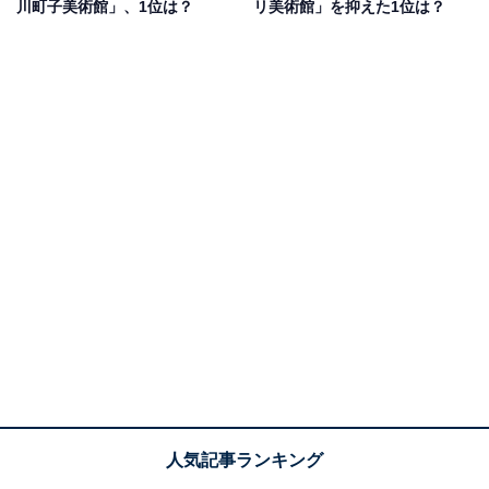
川町子美術館」、1位は？
リ美術館」を抑えた1位は？
2位：国立西洋美術館（台東区）
2位は、台東区の「国立西洋美術館」。中世末期から20
世紀初頭にかけての西洋絵画やフランス近代彫刻など、
国内最大の西洋美術コレクションを有します。JR上野駅
公園口出口から徒歩1分の上野恩賜公園内にあり、近く
には国立科学博物館や上野動物園、上野の森美術館など