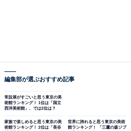
建築家・黒川紀章さんが設計を手掛けた巨大な波のよう
な建物は、スタイリッシュで近代的な雰囲気です。国立
美術館の中では唯一“美術館”としてのコレクションを所
有していないことも有名であり、国内最大級の展示スペ
ースでは、多彩で魅力的な企画展が随時開催されていま
す。
回答者からは「カフェもあって建物自体が素敵なので」
（30代女性／神奈川県）、「建物自体がおしゃれで見ご
たえがあります。展示室が広くバラエティ豊かな展示が
編集部が選ぶおすすめ記事
楽しめる上、カフェやレストランも充実しているので、
話題に事欠かない美術感です」（50代男性／東京都）と
常設展がすごいと思う東京の美
いった声が集まりました。
術館ランキング！ 1位は「国立
西洋美術館」、では2位は？
家族で楽しめると思う東京の美
世界に誇れると思う東京の美術
術館ランキング！ 2位は「長谷
館ランキング！ 「三鷹の森ジブ