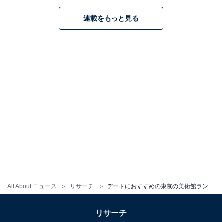
連載をもっと見る
東京美術館案内 (マップル)
Amazonで見る
※回答者のコメントは原文ママです
All About ニュース
リサーチ
デートにおすすめの東京の美術館ランキング！ 「国立新美術館」を抑えたTOP2は？
リサーチ
この記事の筆者：福島 ゆき プロフィール