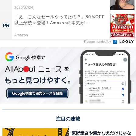
2026/07/24
「え、こんなセールやってたの？」80％OFF
以上が続々登場！Amazonの本気が...
PR
Amazon
Recommended by
1位：三鷹の森ジブリ美術館（三鷹市）
1位は、「三鷹の森ジブリ美術館」でした。数々の日本
を代表する名作アニメーション映画を生み出しているス
注目の連載
タジオジブリのアニメーション美術館。スタジオジブリ
作品の世界観を体験できる美術館は、ジブリ好きカップ
東野圭吾や湊かなえだけじゃな