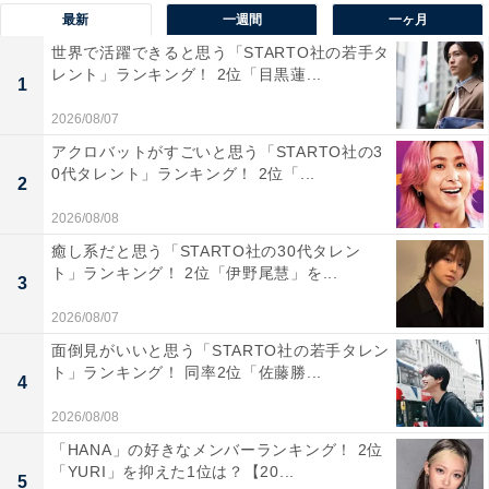
の見どころが多い立地もデートスポットとして人気で
最新
一週間
一ヶ月
す。
世界で活躍できると思う「STARTO社の若手タ
レント」ランキング！ 2位「目黒蓮...
1
気軽なケーキセットからコース料理まで楽しめる中庭に
2026/08/07
面した明るい雰囲気のカフェレストラン「CAFE すいれ
アクロバットがすごいと思う「STARTO社の3
ん」などが併設されていて、館内だけでもゆっくりと過
0代タレント」ランキング！ 2位「...
2
ごすことができます。
2026/08/08
回答者からは、「内容が濃くていいデートになるからで
癒し系だと思う「STARTO社の30代タレン
ト」ランキング！ 2位「伊野尾慧」を...
す」（20代女性／兵庫県）、「上野公園内ですし、レス
3
トランも中にあるのでデートするには最適な場所だと思
2026/08/07
います」（40代男性／東京都）、「上野の公園も近くぶ
面倒見がいいと思う「STARTO社の若手タレン
ト」ランキング！ 同率2位「佐藤勝...
らぶらできるから」（20代女性／東京都）などの声が集
4
まりました。
2026/08/08
「HANA」の好きなメンバーランキング！ 2位
「YURI」を抑えた1位は？【20...
5