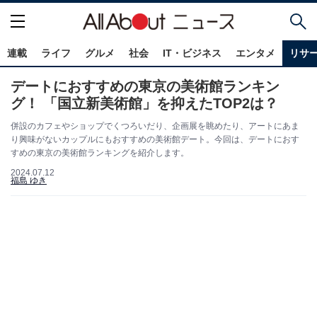
連載
ライフ
グルメ
社会
IT・ビジネス
エンタメ
リサ
デートにおすすめの東京の美術館ランキン
グ！ 「国立新美術館」を抑えたTOP2は？
併設のカフェやショップでくつろいだり、企画展を眺めたり、アートにあま
り興味がないカップルにもおすすめの美術館デート。今回は、デートにおす
すめの東京の美術館ランキングを紹介します。
2024.07.12
福島 ゆき