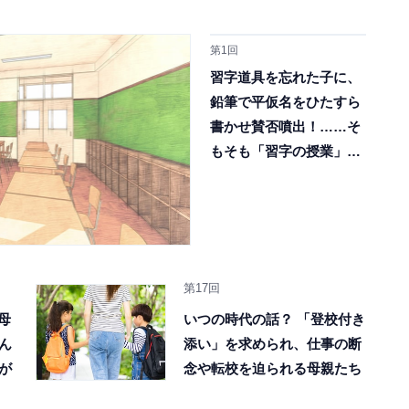
第1回
習字道具を忘れた子に、
鉛筆で平仮名をひたすら
書かせ賛否噴出！……そ
もそも「習字の授業」ま
だ必要？
第17回
母
いつの時代の話？ 「登校付き
ん
添い」を求められ、仕事の断
が
念や転校を迫られる母親たち