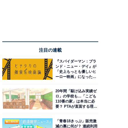
注目の連載
『スパイダーマン：ブラ
ンド・ニュー・デイ』が
「史上もっとも優しいヒ
ーロー映画」になった理
由。予習したい作品は？
20年間「駆け込み実績ゼ
ロ」の学校も…「こども
110番の家」は本当に必
要？ PTAが直面する理想
と現実
「青春18きっぷ」販売激
減の裏に何が？ 連続利用