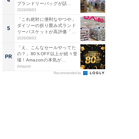
4
4
プランドリーバッグが話
ど、夏限
題。“さま...
2026/08/03
2026/08/0
「これ絶対に便利なやつや」
【埼玉
ダイソーの折り畳み式ランド
「行田天
5
5
リーバスケットが高評価「使
は和の
わ...
が...
2026/08/03
2026/08/0
「え、こんなセールやってた
団地フ
の？」80％OFF以上が続々登
る？ 掘
PR
PR
場！Amazonの本気が...
Amazon
UR都市機
Recommended by