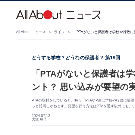
All About ニュース
ライフ
「PTAがないと保護者は学校や行政
どうする学校？どうなの保護者？ 第19回
「PTAがないと保護者は
ント？ 思い込みが要望の
PTAの取材をしていると、時々「PTAやP連は学校や行政に
っと賛同しかねます。要望を行う方法はPTAを通す以外にも、
2024.07.12
大塚 玲子