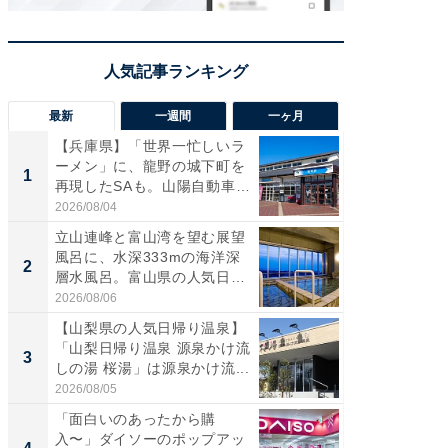
最新
一週間
一ヶ月
【兵庫県】「世界一忙しいラ
【兵庫
ーメン」に、龍野の城下町を
ーメン
1
1
再現したSAも。山陽自動車
再現した
道...
道...
2026/08/04
2026/08/0
立山連峰と富山湾を望む展望
【三重
風呂に、水深333mの海洋深
「鈴鹿天
2
2
層水風呂。富山県の人気日
は100
帰...
2026/08/06
2026/08/0
【山梨県の人気日帰り温泉】
ステラ
「山梨日帰り温泉 源泉かけ流
詰め放題
3
3
しの湯 桜湯」は源泉かけ流...
00円で「
2026/08/05
2026/08/0
「面白いのあったから購
「ミニオ
入〜」ダイソーのポップアッ
ッグ！ 