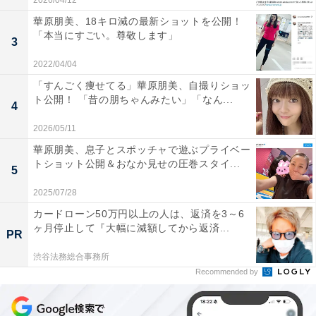
2026/04/12
華原朋美、18キロ減の最新ショットを公開！
「本当にすごい。尊敬します」
3
2022/04/04
「すんごく痩せてる」華原朋美、自撮りショッ
ト公開！ 「昔の朋ちゃんみたい」「なん...
4
2026/05/11
華原朋美、息子とスポッチャで遊ぶプライベー
トショット公開＆おなか見せの圧巻スタイ...
5
2025/07/28
カードローン50万円以上の人は、返済を3～6
ヶ月停止して『大幅に減額してから返済...
PR
渋谷法務総合事務所
Recommended by