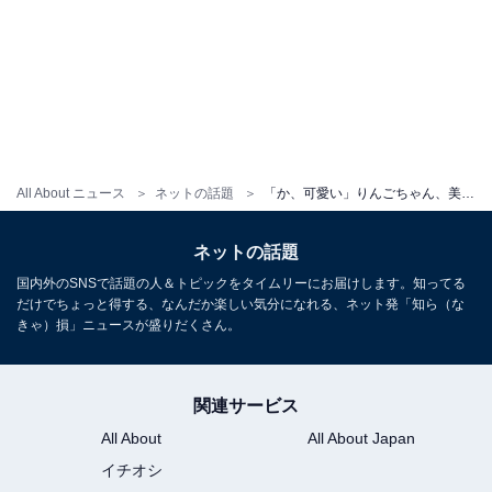
All About ニュース
ネットの話題
「か、可愛い」りんごちゃん、美脚あらわなショットを投稿し反響！ 「足が細くて羨ましい」「素敵」
ネットの話題
国内外のSNSで話題の人＆トピックをタイムリーにお届けします。知ってる
だけでちょっと得する、なんだか楽しい気分になれる、ネット発「知ら（な
きゃ）損」ニュースが盛りだくさん。
関連サービス
All About
All About Japan
イチオシ