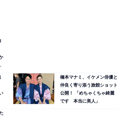
華
か
」
出
橋本マナミ、イケメン俳優と
仲良く寄り添う旅館ショット
い
公開！ 「めちゃくちゃ綺麗
です 本当に美人」
た