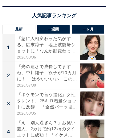
最新
一週間
一ヶ月
「急に人相変わった気がす
「さす
る」広末涼子、地上波復帰シ
は」高
1
1
ョットに「なんか顔変わっ
災地を
た」の...
「カ...
2026/08/06
2026/08/0
「光の速さで成長してます
「女の
ね」中川翔子、双子が10カ月
介、バ
2
2
に！ 「はやいいいい この
らのプレ
前...
愛...
2026/07/30
2026/08/0
「ポケモンで言う進化」女性
「好感
タレント、25キロ増量ショッ
や、“マ
3
3
トに反響！ 「全然パーツ埋...
画変更
財...
2026/08/05
2026/07/3
「え、別人過ぎん？」お笑い
「脚が
芸人、2カ月で約12kgのダイ
横川尚
4
4
エットに成功！ 「イケメ...
ムキな姿