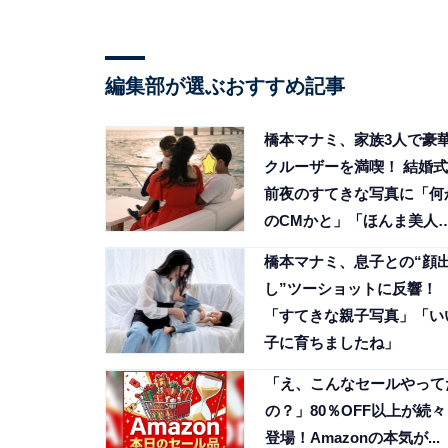
編集部が選ぶおすすめ記事
橋本マナミ、家族3人で豪
クルーザーを満喫！ 結婚式
前夜のすてきな写真に「何
のCMかと」「ほんま美人
の声
橋本マナミ、息子との“顔
し”ツーショットに反響！
「すてきな親子写真」「い
子に育ちましたね」
「え、こんなセールやって
の？」80％OFF以上が続々
登場！Amazonの本気が...