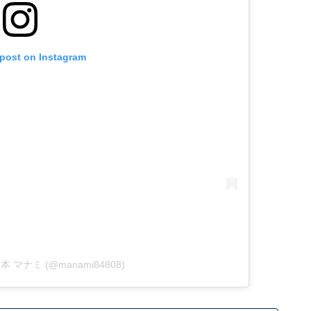
 post on Instagram
y 橋本 マナミ (@manami84808)