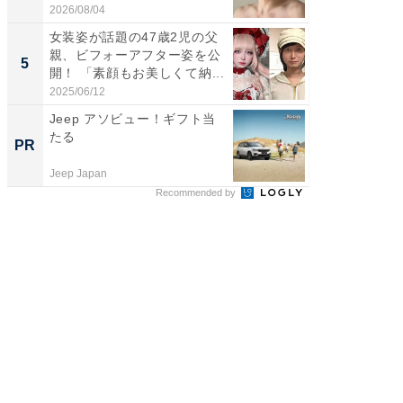
刃...
2026/08/04
2026/08/0
女装姿が話題の47歳2児の父
「2人と
親、ビフォーアフター姿を公
團十郎
5
5
開！ 「素顔もお美しくて納...
「後ろ
「...
2025/06/12
2026/08/0
Jeep アソビュー！ギフト当
シェア別荘
たる
wners
PR
PR
Jeep Japan
COCO VIL
Recommended by