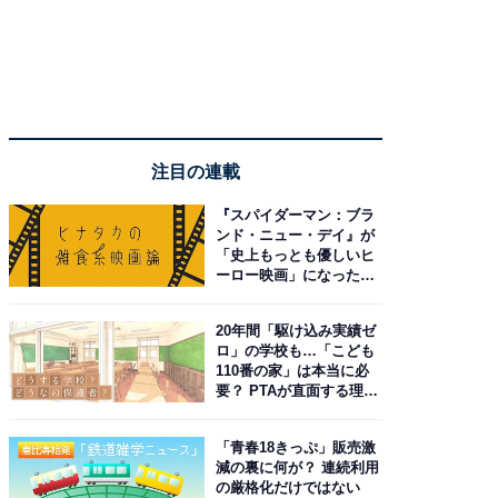
注目の連載
『スパイダーマン：ブラ
ンド・ニュー・デイ』が
「史上もっとも優しいヒ
ーロー映画」になった理
由。予習したい作品は？
20年間「駆け込み実績ゼ
ロ」の学校も…「こども
110番の家」は本当に必
要？ PTAが直面する理想
と現実
「青春18きっぷ」販売激
減の裏に何が？ 連続利用
の厳格化だけではない