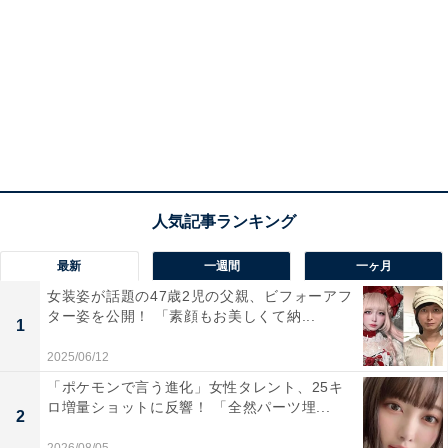
最新
一週間
一ヶ月
女装姿が話題の47歳2児の父親、ビフォーアフ
ター姿を公開！ 「素顔もお美しくて納...
1
2025/06/12
「ポケモンで言う進化」女性タレント、25キ
ロ増量ショットに反響！ 「全然パーツ埋...
2