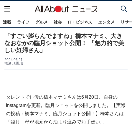
連載
ライフ
グルメ
社会
IT・ビジネス
エンタメ
リサ
「すごい膨らんでますね」橋本マナミ、大き
なおなかの臨月ショット公開！ 「魅力的で美
しい妊婦さん」
2024.06.21
橋酒 瑛麗瑠
タレントで俳優の橋本マナミさんは6月20日、自身の
Instagramを更新。臨月ショットを公開しました。【実際
の投稿：橋本マナミ、臨月ショット公開！】橋本さんは
「臨月 母が地元から泊まり込みでお手伝い...