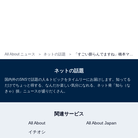
All About ニュース
ネットの話題
「すごい膨らんでますね」橋本マナミ、大きなおなかの臨月ショット公開！ 「魅力的で美しい妊婦さん」
ネットの話題
国内外のSNSで話題の人＆トピックをタイムリーにお届けします。知ってる
だけでちょっと得する、なんだか楽しい気分になれる、ネット発「知ら（な
きゃ）損」ニュースが盛りだくさん。
関連サービス
All About
All About Japan
イチオシ