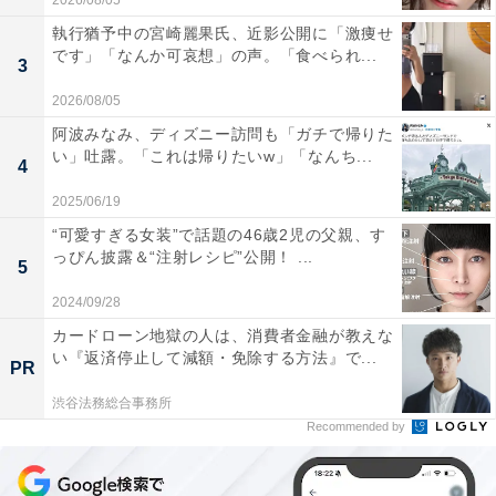
2026/08/05
執行猶予中の宮崎麗果氏、近影公開に「激痩せ
です」「なんか可哀想」の声。「食べられ...
3
2026/08/05
阿波みなみ、ディズニー訪問も「ガチで帰りた
い」吐露。「これは帰りたいw」「なんち...
4
2025/06/19
“可愛すぎる女装”で話題の46歳2児の父親、す
っぴん披露＆“注射レシピ”公開！ ...
5
2024/09/28
カードローン地獄の人は、消費者金融が教えな
い『返済停止して減額・免除する方法』で...
PR
渋谷法務総合事務所
Recommended by