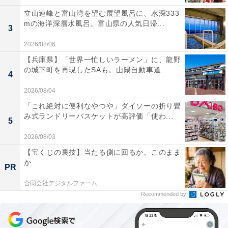
立山連峰と富山湾を望む展望風呂に、水深333
mの海洋深層水風呂。富山県の人気日帰...
3
2026/08/06
【兵庫県】「世界一忙しいラーメン」に、龍野
の城下町を再現したSAも。山陽自動車道...
4
2026/08/04
「これ絶対に便利なやつや」ダイソーの折り畳
み式ランドリーバスケットが高評価「使わ...
5
2026/08/03
【宝くじの裏技】当たる側に回るか、このまま
か
PR
合同会社デジタルファーム
Recommended by