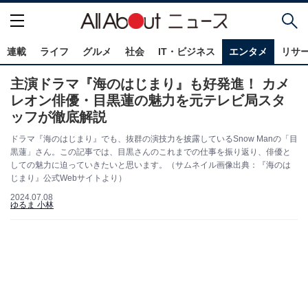
連載
ライフ
グルメ
社会
IT・ビジネス
エンタメ
リサ
主演ドラマ『海のはじまり』も好発進！ カメ
レオン俳優・目黒蓮の魅力を元テレビ局スタ
ッフが徹底解説
ドラマ『海のはじまり』でも、抜群の演技力を披露しているSnow Manの「目
黒蓮」さん。この記事では、目黒さんのこれまでの仕事を振り返り、俳優と
しての魅力に迫っていきたいと思います。（サムネイル画像出典：『海のは
じまり』公式Webサイトより）
2024.07.08
ゆるま 小林