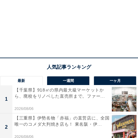
最新
一週間
一ヶ月
【千葉県】918㎡の県内最大級マーケットか
ら、廃校をリノベした直売所まで。ファー...
1
2026/08/06
【三重県】伊勢名物「赤福」の直営店に、全国
唯一のコメダ大判焼き店も！ 東名阪・伊...
2
2026/08/06