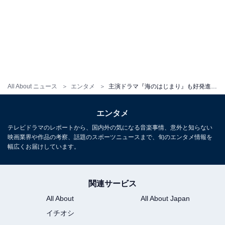
All About ニュース
エンタメ
主演ドラマ『海のはじまり』も好発進！ カメレオン俳優・目黒蓮の魅力を元テレビ局スタッフが徹底解説
エンタメ
テレビドラマのレポートから、国内外の気になる音楽事情、意外と知らない
映画業界や作品の考察、話題のスポーツニュースまで、旬のエンタメ情報を
幅広くお届けしています。
関連サービス
All About
All About Japan
イチオシ