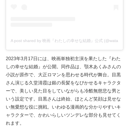
A post shared by 映画『わたしの幸せな結婚』公式 (@watakon_mo
2023年3月17日には、映画単独初主演を果たした『わた
しの幸せな結婚』が公開。同作品は、顎木あくみさんの
小説が原作で、大正ロマンを思わせる時代が舞台。目黒
さん演じる久堂清霞は銀の長髪をなびかせるキャラクタ
ーで、美しい見た目をしていながらも冷酷無慈悲な男と
いう設定です。目黒さんは終始、ほとんど笑顔は見せな
い無愛想な役に挑戦。いわゆる漫画的な分かりやすいキ
ャラクターで、かわいらしいツンデレな部分も見せてく
れます。