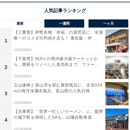
最新
一週間
一ヶ月
【三重県】伊勢名物「赤福」の直営店に、全国
唯一のコメダ大判焼き店も！ 東名阪・伊...
1
2026/08/06
【千葉県】918㎡の県内最大級マーケットか
ら、廃校をリノベした直売所まで。ファー...
2
2026/08/06
立山連峰と富山湾を望む展望風呂に、水深333
mの海洋深層水風呂。富山県の人気日帰...
3
2026/08/06
【兵庫県】「世界一忙しいラーメン」に、龍野
の城下町を再現したSAも。山陽自動車道...
4
2026/08/04