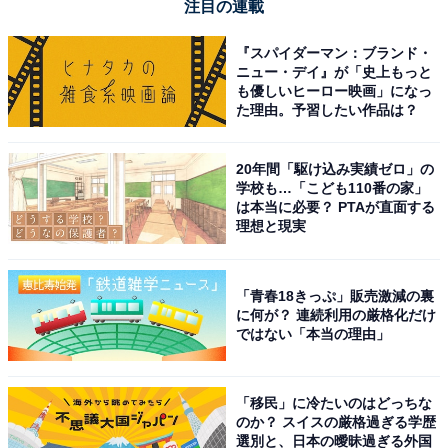
注目の連載
『スパイダーマン：ブランド・
ニュー・デイ』が「史上もっと
も優しいヒーロー映画」になっ
た理由。予習したい作品は？
20年間「駆け込み実績ゼロ」の
学校も…「こども110番の家」
は本当に必要？ PTAが直面する
理想と現実
「青春18きっぷ」販売激減の裏
に何が？ 連続利用の厳格化だけ
ではない「本当の理由」
「移民」に冷たいのはどっちな
のか？ スイスの厳格過ぎる学歴
選別と、日本の曖昧過ぎる外国