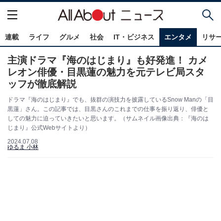
連載
ライフ
グルメ
社会
IT・ビジネス
エンタメ
リサ
主演ドラマ『海のはじまり』も好発進！ カメ
レオン俳優・目黒蓮の魅力を元テレビ局スタ
ッフが徹底解説
ドラマ『海のはじまり』でも、抜群の演技力を披露しているSnow Manの「目
黒蓮」さん。この記事では、目黒さんのこれまでの仕事を振り返り、俳優と
しての魅力に迫っていきたいと思います。（サムネイル画像出典：『海のは
じまり』公式Webサイトより）
2024.07.08
ゆるま 小林