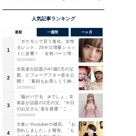
最新
一週間
一ヶ月
「ポケモンで言う進化」女性
「さす
タレント、25キロ増量ショッ
は」高
1
1
トに反響！ 「全然パーツ埋...
災地を
「カ...
2026/08/05
2026/08/0
女装姿が話題の47歳2児の父
「女の
親、ビフォーアフター姿を公
介、バ
2
2
開！ 「素顔もお美しくて納...
らのプレ
愛...
2025/06/12
2026/08/0
「脳がバグる jkでしょ」女
「好感
装姿が話題の2児の父、“今日
や、“マ
3
3
のお父さん”姿を披露「こ...
画変更
財...
2026/08/04
2026/07/3
大食いYoutuberの彼氏、『お
「脚が
別れしました』と報告。「も
横川尚
4
4