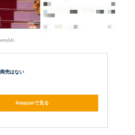
orry14
）
商売はない
Amazonで見る