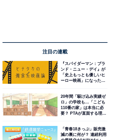
注目の連載
『スパイダーマン：ブラ
ンド・ニュー・デイ』が
「史上もっとも優しいヒ
ーロー映画」になった理
由。予習したい作品は？
20年間「駆け込み実績ゼ
ロ」の学校も…「こども
110番の家」は本当に必
要？ PTAが直面する理想
と現実
「青春18きっぷ」販売激
減の裏に何が？ 連続利用