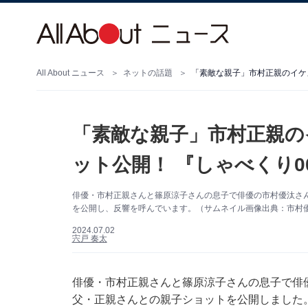
All About ニュース
ネットの話題
「素敵な親子」市村正親のイケ
「素敵な親子」市村正親の
ット公開！ 『しゃべくり0
俳優・市村正親さんと篠原涼子さんの息子で俳優の市村優汰さんは7
を公開し、反響を呼んでいます。（サムネイル画像出典：市村優汰さ
2024.07.02
宍戸 奏太
俳優・市村正親さんと篠原涼子さんの息子で俳優の市
父・正親さんとの親子ショットを公開しました