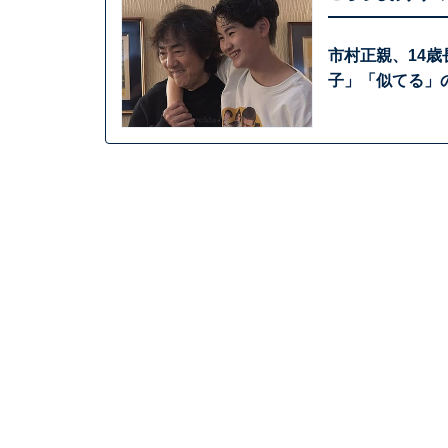
市村正親、14歳
子」「似てる」