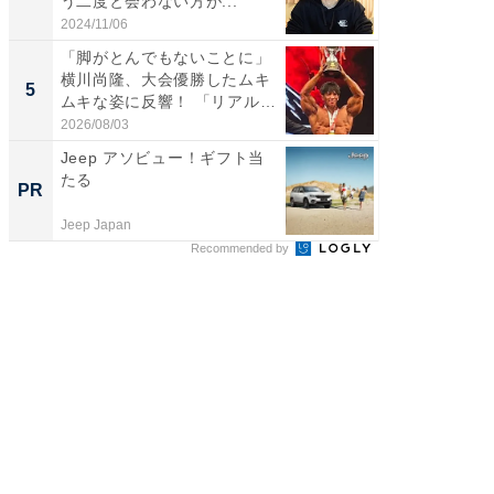
う二度と会わない方が...
ムキな姿
刃...
2024/11/06
2026/08/0
「脚がとんでもないことに」
「2人と
横川尚隆、大会優勝したムキ
團十郎
5
5
ムキな姿に反響！ 「リアル
「後ろ
刃...
「...
2026/08/03
2026/08/0
Jeep アソビュー！ギフト当
録音を
たる
け。AI
PR
PR
成
Jeep Japan
カイタヨ
Recommended by