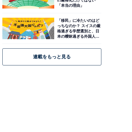
の厳格化だけではない
「本当の理由」
「移民」に冷たいのはど
っちなのか？ スイスの厳
格過ぎる学歴選別と、日
本の曖昧過ぎる外国人政
策
連載をもっと見る