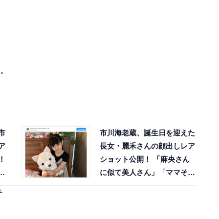
・
市
市川海老蔵、誕生日を迎えた
ア
長女・麗禾さんの顔出しレア
！
ショット公開！ 「麻央さん
っ
に似て美人さん」「ママそっ
くり」
チ