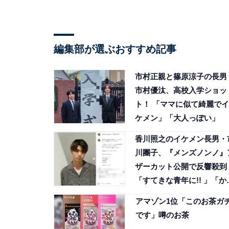
編集部が選ぶおすすめ記事
市村正親と篠原涼子の長男
市村優汰、高校入学ショッ
ト！ 「ママに似て綺麗でイ
ケメン」「大人っぽい」
香川照之のイケメン長男・
川團子、『メンズノンノ』
ザーカット公開で反響殺到
「すてきな青年に!! 」「か
くいー」
アマゾン1位「このお茶ガ
です」噂のお茶