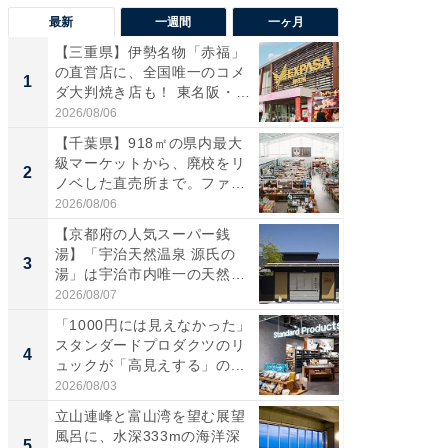
最新
一週間
一ヶ月
【三重県】伊勢名物「赤福」
【兵庫
の直営店に、全国唯一のコメ
ーメン
1
1
ダ大判焼き店も！ 東名阪・
再現した
伊...
道...
2026/08/06
2026/08/0
【千葉県】918㎡の県内最大
【三重
級マーケットから、廃校をリ
の直営
2
2
ノベした直売所まで。ファ
ダ大判焼
ー...
伊...
2026/08/06
2026/08/0
【京都府の人気スーパー銭
【千葉県
湯】「宇治天然温泉 源氏の
級マー
3
3
湯」は宇治市内唯一の天然温
ノベし
泉と...
ー...
2026/08/07
2026/08/0
「1000円には見えなかった」
ステラ
スタンダードプロダクツのリ
詰め放題
4
4
ュックが「高見えする」の...
00円で「
2026/08/03
2026/08/0
立山連峰と富山湾を望む展望
立山連
風呂に、水深333mの海洋深
風呂に、
5
5