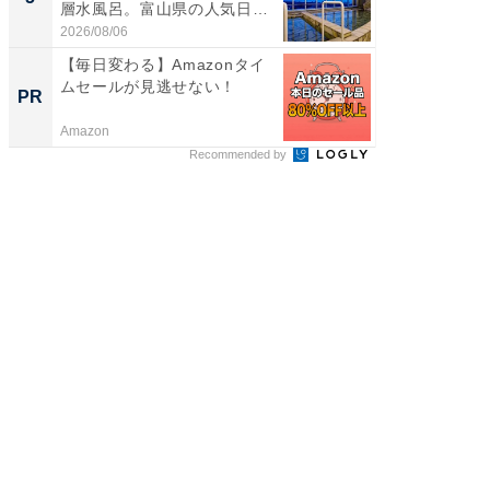
層水風呂。富山県の人気日
層水風
帰...
帰...
2026/08/06
2026/08/0
【毎日変わる】Amazonタイ
【大人
ムセールが見逃せない！
で快適
PR
PR
Amazon
アイリス
Recommended by