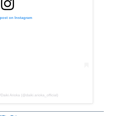
 post on Instagram
ki Arioka (@daiki.arioka_official)