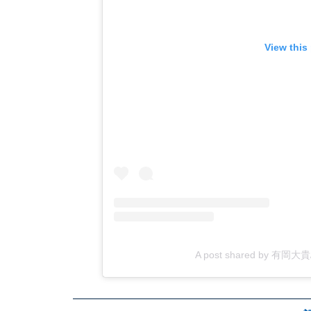
View this
A post shared by 有岡大貴/Dai