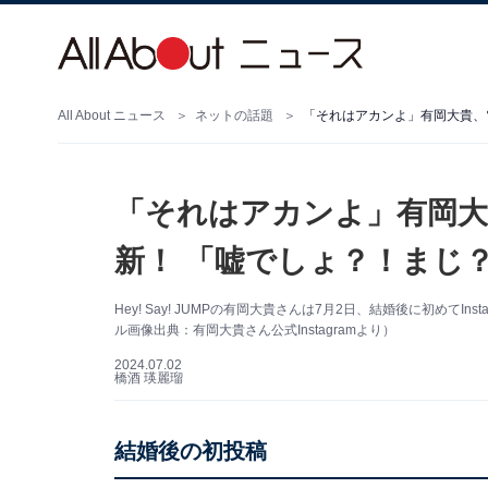
All About ニュース
ネットの話題
「それはアカンよ」有岡大貴、
「それはアカンよ」有岡大
新！ 「嘘でしょ？！まじ
Hey! Say! JUMPの有岡大貴さんは7月2日、結婚後に初めて
ル画像出典：有岡大貴さん公式Instagramより）
2024.07.02
橋酒 瑛麗瑠
結婚後の初投稿