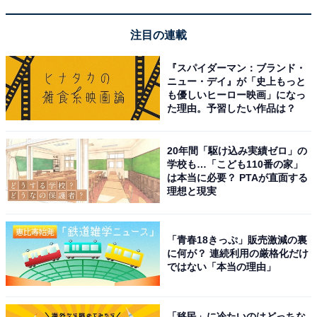
注目の連載
『スパイダーマン：ブランド・
ニュー・デイ』が「史上もっと
も優しいヒーロー映画」になっ
た理由。予習したい作品は？
20年間「駆け込み実績ゼロ」の
学校も…「こども110番の家」
は本当に必要？ PTAが直面する
理想と現実
「青春18きっぷ」販売激減の裏
に何が？ 連続利用の厳格化だけ
ではない「本当の理由」
「移民」に冷たいのはどっちな