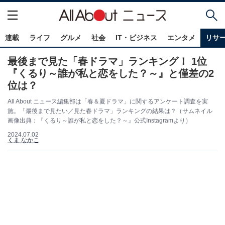
連載
ライフ
グルメ
社会
IT・ビジネス
エンタメ
リサ
最後まで見た「春ドラマ」ランキング！ 1位
『くるり～誰が私と恋をした？～』と僅差の2
位は？
All About ニュース編集部は「春＆夏ドラマ」に関するアンケート調査を実
施。「最後まで見たい／見た春ドラマ」ランキングの結果は？（サムネイル
画像出典：『くるり～誰が私と恋をした？～』公式Instagramより）
2024.07.02
くま なかこ