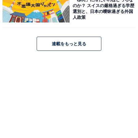
のか？ スイスの厳格過ぎる学歴
選別と、日本の曖昧過ぎる外国
人政策
連載をもっと見る