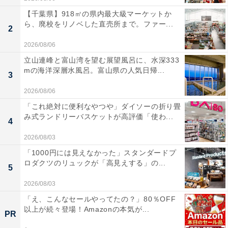
【千葉県】918㎡の県内最大級マーケットか
ら、廃校をリノベした直売所まで。ファー...
2
2026/08/06
立山連峰と富山湾を望む展望風呂に、水深333
mの海洋深層水風呂。富山県の人気日帰...
3
2026/08/06
「これ絶対に便利なやつや」ダイソーの折り畳
み式ランドリーバスケットが高評価「使わ...
4
2026/08/03
「1000円には見えなかった」スタンダードプ
ロダクツのリュックが「高見えする」の...
5
2026/08/03
「え、こんなセールやってたの？」80％OFF
以上が続々登場！Amazonの本気が...
PR