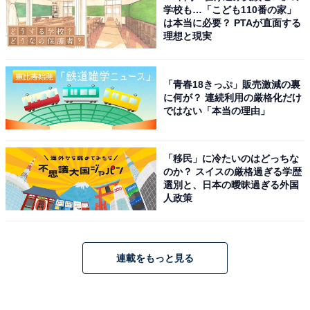
学校も…「こども110番の家」
は本当に必要？ PTAが直面する
理想と現実
「青春18きっぷ」販売激減の裏
に何が？ 連続利用の厳格化だけ
ではない「本当の理由」
「移民」に冷たいのはどっちな
のか？ スイスの厳格過ぎる学歴
選別と、日本の曖昧過ぎる外国
人政策
連載をもっと見る