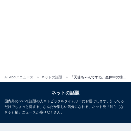
All About ニュース
ネットの話題
「天使ちゃんですね」産休中の徳島アナ、第1子出産を報告しファン祝福！ 「おめでとうございます」
ネットの話題
国内外のSNSで話題の人＆トピックをタイムリーにお届けします。知ってる
だけでちょっと得する、なんだか楽しい気分になれる、ネット発「知ら（な
きゃ）損」ニュースが盛りだくさん。