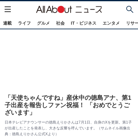
連載
ライフ
グルメ
社会
IT・ビジネス
エンタメ
リサ
「天使ちゃんですね」産休中の徳島アナ、第1
子出産を報告しファン祝福！ 「おめでとうご
ざいます」
日本テレビアナウンサーの徳島えりかさんは7月1日、自身のXを更新。第1子
が出産したことを発表し、大きな反響を呼んでいます。（サムネイル画像出
典：徳島えりかさん公式Xより）