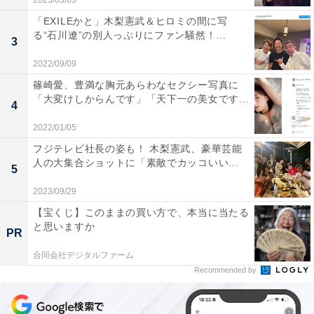
2023/03/03
「EXILEかと」木梨憲武＆ヒロミの間に写
る“石川遼”の別人っぷりにファン騒然！...
3
2022/09/09
篠崎愛、豊満な胸元あらわなセクシー写真に
「大変けしからんです」「天下一の美女です...
4
2022/01/05
フジテレビ社長の姿も！ 木梨憲武、豪華芸能
人の大集合ショットに「素敵でカッコいい...
5
2023/09/29
【宝くじ】このままの買い方で、本当に当たる
と思いますか
PR
合同会社デジタルファーム
Recommended by