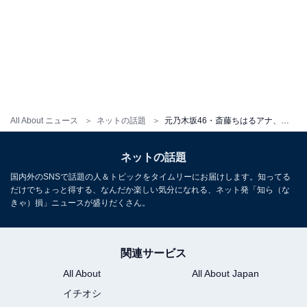
All About ニュース
ネットの話題
元乃木坂46・斎藤ちはるアナ、中学時代の制服ショット公開！ 「すでに芸能人感」「中学で完成されてる」
ネットの話題
国内外のSNSで話題の人＆トピックをタイムリーにお届けします。知ってる
だけでちょっと得する、なんだか楽しい気分になれる、ネット発「知ら（な
きゃ）損」ニュースが盛りだくさん。
関連サービス
All About
All About Japan
イチオシ