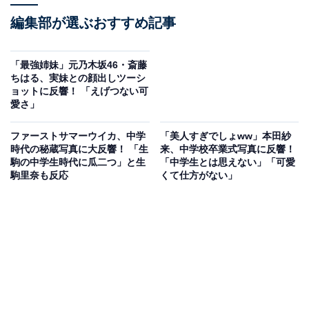
編集部が選ぶおすすめ記事
「最強姉妹」元乃木坂46・斎藤
ちはる、実妹との顔出しツーシ
ョットに反響！ 「えげつない可
愛さ」
ファーストサマーウイカ、中学
「美人すぎでしょww」本田紗
時代の秘蔵写真に大反響！ 「生
来、中学校卒業式写真に反響！
駒の中学生時代に瓜二つ」と生
「中学生とは思えない」「可愛
駒里奈も反応
くて仕方がない」