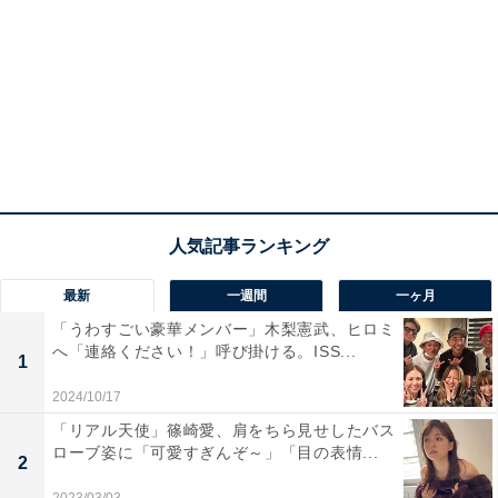
最新
一週間
一ヶ月
「うわすごい豪華メンバー」木梨憲武、ヒロミ
へ「連絡ください！」呼び掛ける。ISS...
1
2024/10/17
「リアル天使」篠崎愛、肩をちら見せしたバス
ローブ姿に「可愛すぎんぞ～」「目の表情...
2