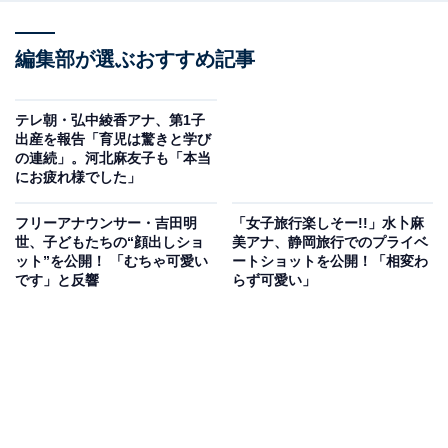
編集部が選ぶおすすめ記事
テレ朝・弘中綾香アナ、第1子
出産を報告「育児は驚きと学び
の連続」。河北麻友子も「本当
にお疲れ様でした」
フリーアナウンサー・吉田明
「女子旅行楽しそー!!」水卜麻
世、子どもたちの“顔出しショ
美アナ、静岡旅行でのプライベ
ット”を公開！ 「むちゃ可愛い
ートショットを公開！「相変わ
です」と反響
らず可愛い」