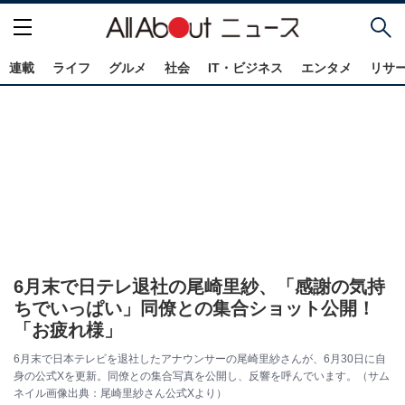
連載
ライフ
グルメ
社会
IT・ビジネス
エンタメ
リサ
6月末で日テレ退社の尾崎里紗、「感謝の気持
ちでいっぱい」同僚との集合ショット公開！
「お疲れ様」
6月末で日本テレビを退社したアナウンサーの尾崎里紗さんが、6月30日に自
身の公式Xを更新。同僚との集合写真を公開し、反響を呼んでいます。（サム
ネイル画像出典：尾崎里紗さん公式Xより）