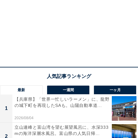
最新
一週間
一ヶ月
【兵庫県】「世界一忙しいラーメン」に、龍野
の城下町を再現したSAも。山陽自動車道...
1
2026/08/04
立山連峰と富山湾を望む展望風呂に、水深333
mの海洋深層水風呂。富山県の人気日帰...
2