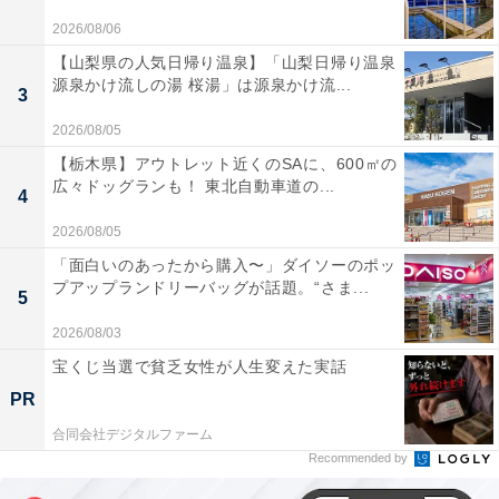
2026/08/06
【山梨県の人気日帰り温泉】「山梨日帰り温泉
源泉かけ流しの湯 桜湯」は源泉かけ流...
3
2026/08/05
【栃木県】アウトレット近くのSAに、600㎡の
広々ドッグランも！ 東北自動車道の...
4
2026/08/05
「面白いのあったから購入〜」ダイソーのポッ
プアップランドリーバッグが話題。“さま...
5
2026/08/03
宝くじ当選で貧乏女性が人生変えた実話
PR
合同会社デジタルファーム
Recommended by