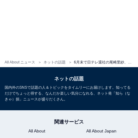
All About ニュース
ネットの話題
6月末で日テレ退社の尾崎里紗、「感謝の気持ちでいっぱい」同僚との集合ショット公開！ 「お疲れ様」
ネットの話題
国内外のSNSで話題の人＆トピックをタイムリーにお届けします。知ってる
だけでちょっと得する、なんだか楽しい気分になれる、ネット発「知ら（な
きゃ）損」ニュースが盛りだくさん。
関連サービス
All About
All About Japan