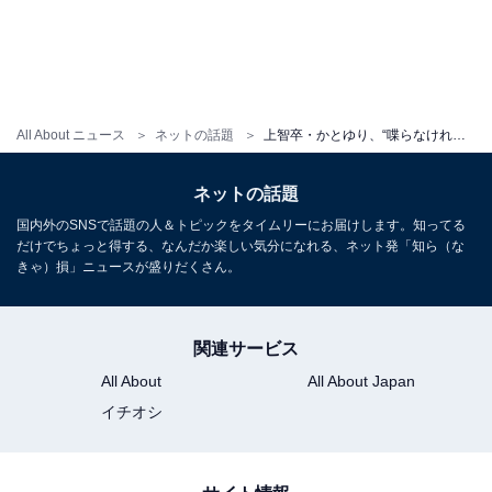
All About ニュース
ネットの話題
上智卒・かとゆり、“喋らなければ超絶美女”ショット公開！ 「可愛くて草」「喋ったら残念系女子」
ネットの話題
国内外のSNSで話題の人＆トピックをタイムリーにお届けします。知ってる
だけでちょっと得する、なんだか楽しい気分になれる、ネット発「知ら（な
きゃ）損」ニュースが盛りだくさん。
関連サービス
All About
All About Japan
イチオシ