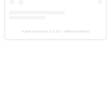
A post shared by かとゆり (@katoyuridayo)