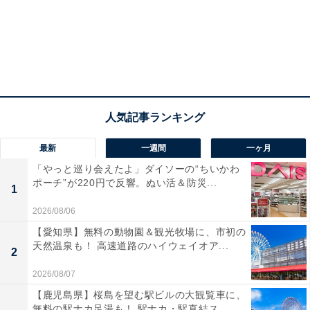
最新
一週間
一ヶ月
「やっと巡り会えたよ」ダイソーの“ちいかわ
ポーチ”が220円で反響。ぬい活＆防災...
1
2026/08/06
【愛知県】無料の動物園＆観光牧場に、市初の
天然温泉も！ 高速道路のハイウェイオア...
2
2026/08/07
【鹿児島県】桜島を望む駅ビルの大観覧車に、
無料の駅ナカ足湯も！ 駅ナカ・駅直結ス...