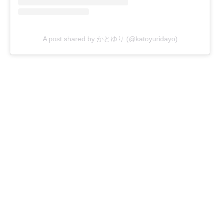
A post shared by かとゆり (@katoyuridayo)