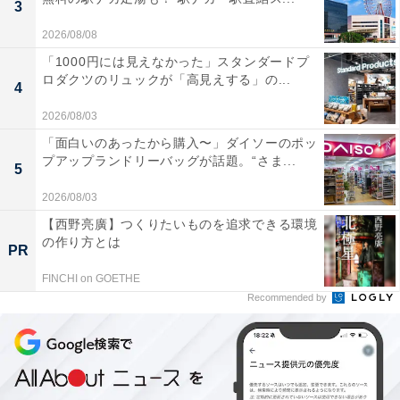
3
2026/08/08
「1000円には見えなかった」スタンダードプ
ロダクツのリュックが「高見えする」の...
4
2026/08/03
「面白いのあったから購入〜」ダイソーのポッ
プアップランドリーバッグが話題。“さま...
5
2026/08/03
【西野亮廣】つくりたいものを追求できる環境
の作り方とは
PR
FINCHI on GOETHE
Recommended by