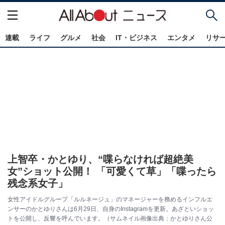
連載
ライフ
グルメ
社会
IT・ビジネス
エンタメ
リサ
上智卒・かとゆり、“喋らなければ超絶美
女”ショット公開！ 「可愛くて草」「喋ったら
残念系女子」
女性アイドルグループ「ルルネージュ」のマネージャーを務めるインフルエ
ンサーのかとゆりさんは6月29日、自身のInstagramを更新。あざといショッ
トを公開し、反響を呼んでいます。（サムネイル画像出典：かとゆりさん公