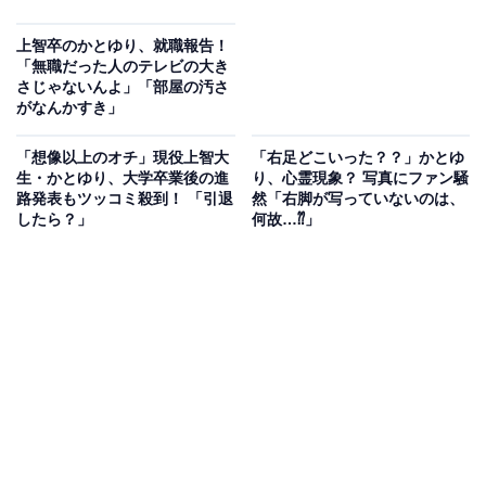
上智卒のかとゆり、就職報告！
「無職だった人のテレビの大き
さじゃないんよ」「部屋の汚さ
がなんかすき」
「想像以上のオチ」現役上智大
「右足どこいった？？」かとゆ
生・かとゆり、大学卒業後の進
り、心霊現象？ 写真にファン騒
路発表もツッコミ殺到！ 「引退
然「右脚が写っていないのは、
したら？」
何故…⁇」