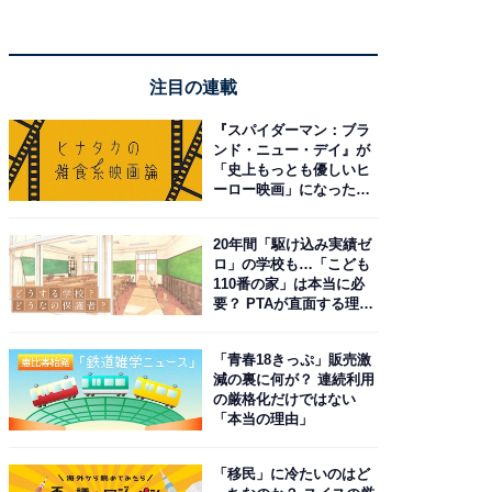
注目の連載
『スパイダーマン：ブラ
ンド・ニュー・デイ』が
「史上もっとも優しいヒ
ーロー映画」になった理
由。予習したい作品は？
20年間「駆け込み実績ゼ
ロ」の学校も…「こども
110番の家」は本当に必
要？ PTAが直面する理想
と現実
「青春18きっぷ」販売激
減の裏に何が？ 連続利用
の厳格化だけではない
「本当の理由」
「移民」に冷たいのはど