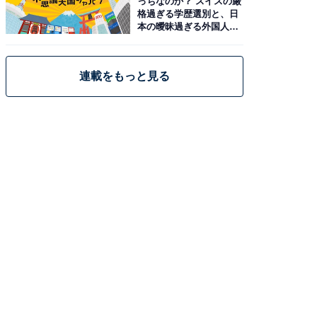
っちなのか？ スイスの厳
格過ぎる学歴選別と、日
本の曖昧過ぎる外国人政
策
連載をもっと見る