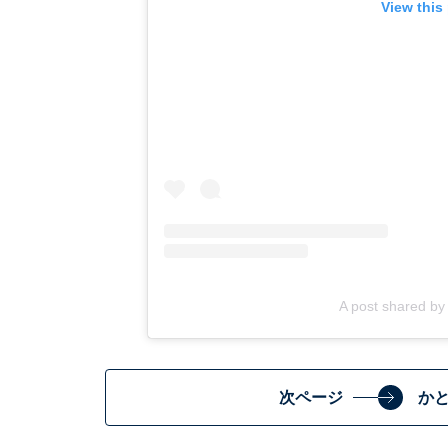
View this
A post shared 
次ページ
か