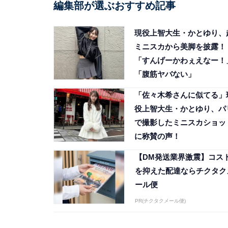
編集部が選ぶおすすめ記事
現役上智大生・かとゆり、
ミニスカから美脚を披露！
「すんげーかわぇえなー！
「腹筋ヤバない」
「佐々木希さんに似てる」
役上智大生・かとゆり、パ
で撮影したミニスカショッ
に称賛の声！
【DM発送業界激震】コス
を抑えた配達ならチクタク
ール便
PR(チクタクメール便)