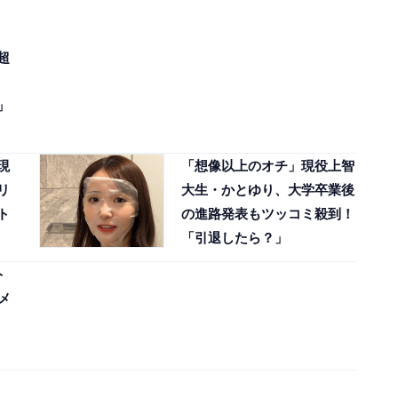
超
」
現
「想像以上のオチ」現役上智
リ
大生・かとゆり、大学卒業後
ト
の進路発表もツッコミ殺到！
「引退したら？」
ト
メ