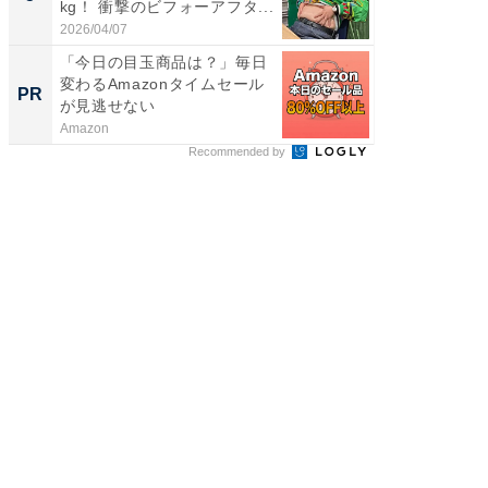
kg！ 衝撃のビフォーアフタ...
のお父さ
2026/04/07
2026/08/0
「今日の目玉商品は？」毎日
【大人
変わるAmazonタイムセール
で快適
PR
PR
が見逃せない
Amazon
アイリス
Recommended by