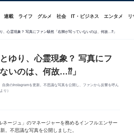
連載
ライフ
グルメ
社会
IT・ビジネス
エンタメ
リ
り、心霊現象？ 写真にファン騒然「右脚が写っていないのは、何故…⁇」
とゆり、心霊現象？ 写真にフ
ないのは、何故…⁇」
身のInstagramを更新。不思議な写真を公開し、ファンから反響を呼ん
mより）
ルネージュ」のマネージャーを務めるインフルエンサー
mを更新。不思議な写真を公開しました。