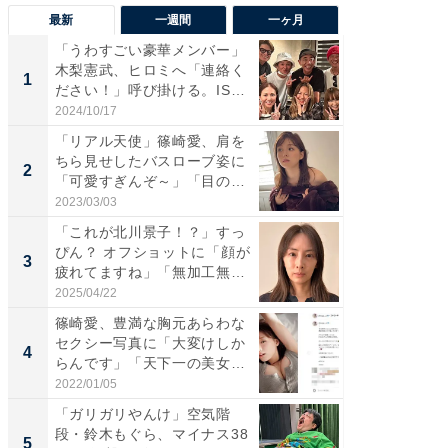
最新
一週間
一ヶ月
「うわすごい豪華メンバー」
「さす
木梨憲武、ヒロミへ「連絡く
は」高
1
1
ださい！」呼び掛ける。IS
災地を
S...
「カ...
2024/10/17
2026/08/0
「リアル天使」篠崎愛、肩を
「女の
ちら見せしたバスローブ姿に
介、バ
2
2
「可愛すぎんぞ～」「目の表
らのプレ
情...
愛...
2023/03/03
2026/08/0
「これが北川景子！？」すっ
「脚が
ぴん？ オフショットに「顔が
横川尚
3
3
疲れてますね」「無加工無
ムキな姿
表...
刃...
2025/04/22
2026/08/0
篠崎愛、豊満な胸元あらわな
「え、
セクシー写真に「大変けしか
芸人、2
4
4
らんです」「天下一の美女で
エットに
す...
2022/01/05
2026/08/0
「ガリガリやんけ」空気階
「脳がバ
段・鈴木もぐら、マイナス38
装姿が話
5
5