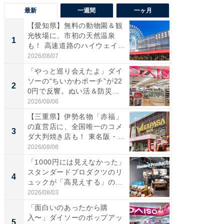
最新
一週間
一ヶ月
【愛知県】無料の動物園＆観
【兵庫
光牧場に、市初の天然温泉
ーメン
1
1
も！ 高速道路のハイウェイオ
再現した
ア...
道...
2026/08/07
2026/08/0
「やっと巡り会えたよ」ダイ
【三重
ソーの“ちいかわポーチ”が22
の直営
2
2
0円で反響。ぬい活＆防災...
ダ大判焼
伊...
2026/08/06
2026/08/0
【三重県】伊勢名物「赤福」
【千葉県
の直営店に、全国唯一のコメ
級マー
3
3
ダ大判焼き店も！ 東名阪・
ノベし
伊...
ー...
2026/08/06
2026/08/0
「1000円には見えなかった」
ステラ
スタンダードプロダクツのリ
詰め放題
4
4
ュックが「高見えする」の...
00円で「
2026/08/03
2026/08/0
「面白いのあったから購
立山連
入〜」ダイソーのポップアッ
風呂に、
5
5