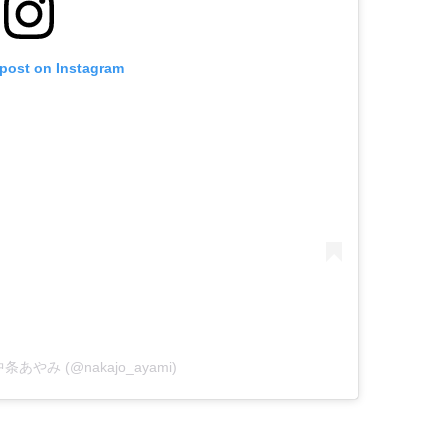
 post on Instagram
y 中条あやみ (@nakajo_ayami)