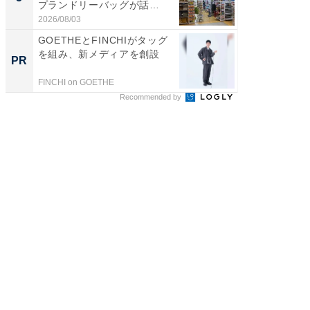
プランドリーバッグが話
層水風
題。“さま...
帰...
2026/08/03
2026/08/0
GOETHEとFINCHIがタッグ
【西野
を組み、新メディアを創設
刊『北
PR
PR
くか』
FINCHI on GOETHE
FINCHI o
Recommended by