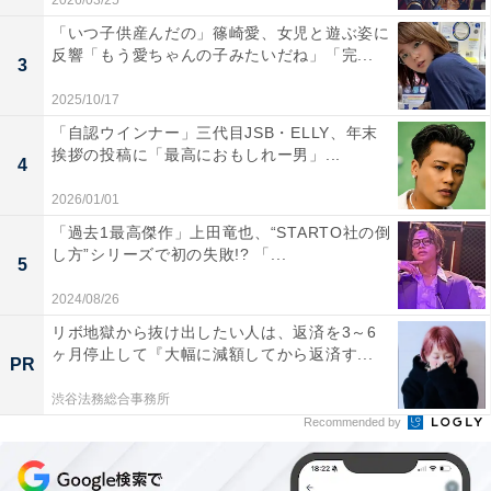
2026/03/25
「いつ子供産んだの」篠崎愛、女児と遊ぶ姿に
反響「もう愛ちゃんの子みたいだね」「完...
3
2025/10/17
「自認ウインナー」三代目JSB・ELLY、年末
挨拶の投稿に「最高におもしれー男」...
4
2026/01/01
「過去1最高傑作」上田竜也、“STARTO社の倒
し方”シリーズで初の失敗!? 「...
5
2024/08/26
リボ地獄から抜け出したい人は、返済を3～6
ヶ月停止して『大幅に減額してから返済す...
PR
渋谷法務総合事務所
Recommended by