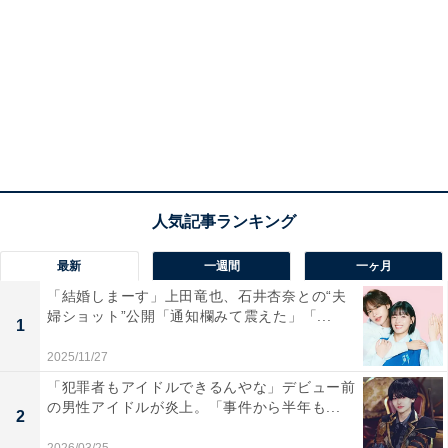
最新
一週間
一ヶ月
「結婚しまーす」上田竜也、石井杏奈との“夫
婦ショット”公開「通知欄みて震えた」「...
1
2025/11/27
「犯罪者もアイドルできるんやな」デビュー前
の男性アイドルが炎上。「事件から半年も...
2