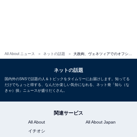
All About ニュース
ネットの話題
大政絢、ヴェネツィアでのオフショットで美谷間あらわ！ 胸元ざっくり衣装姿に「綺麗すぎる」の声
ネットの話題
国内外のSNSで話題の人＆トピックをタイムリーにお届けします。知ってる
だけでちょっと得する、なんだか楽しい気分になれる、ネット発「知ら（な
きゃ）損」ニュースが盛りだくさん。
関連サービス
All About
All About Japan
イチオシ