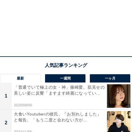
最新
一週間
一ヶ月
「普通でいて極上の女・神」篠崎愛、肌見せの
美しい姿に反響「ますます綺麗になってい...
1
2026/08/06
大食いYoutuberの彼氏、『お別れしました』
と報告。「もう二度と会わない方が...
2