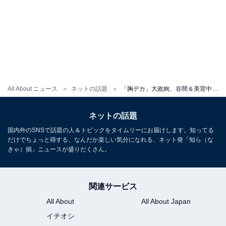
All About ニュース
ネットの話題
「胸デカ」大政絢、谷間＆美背中あらわな大胆ドレス姿に「もはや芸術の域」「美がヤバすぎる」の声
ネットの話題
国内外のSNSで話題の人＆トピックをタイムリーにお届けします。知ってる
だけでちょっと得する、なんだか楽しい気分になれる、ネット発「知ら（な
きゃ）損」ニュースが盛りだくさん。
関連サービス
All About
All About Japan
イチオシ