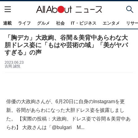
連載
ライフ
グルメ
社会
IT・ビジネス
エンタメ
リサ
「胸デカ」大政絢、谷間＆美背中あらわな大
胆ドレス姿に「もはや芸術の域」「美がヤバ
すぎる」の声
2023.06.23
吉岡 誠悦
俳優の大政絢さんが、6月20日に自身のInstagramを更
新。谷間があらわになった大胆ドレス姿を披露しまし
た。 【実際の投稿：大政絢、ドレス姿で谷間＆美背中あ
らわ】 大政さんは「@bulgari M...