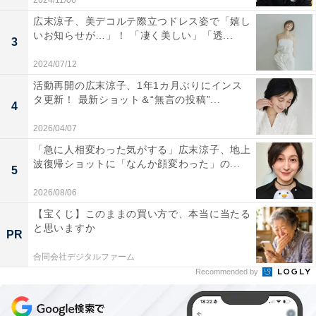
2024/11/06
広末涼子、美デコルテ際立つドレス姿で「嬉し
いお知らせが…」！ 「凄く美しい」「透...
3
2024/07/12
活動再開の広末涼子、1年1カ月ぶりにインス
タ更新！ 最新ショット＆“無言の投稿”...
4
2026/04/07
「急に人相変わった気がする」広末涼子、地上
波復帰ショットに「なんか顔変わった」の...
5
2026/08/06
【宝くじ】このままの買い方で、本当に当たる
と思いますか
PR
合同会社デジタルファーム
Recommended by