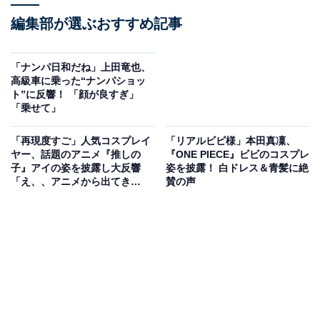
編集部が選ぶおすすめ記事
「ナンパ日和だね」上田竜也、
高級車に乗った“ナンパショッ
ト”に反響！ 「顔が良すぎ」
「乗せて」
「再現度すご」人気コスプレイ
「リアルビビ様」本田真凜、
ヤー、話題のアニメ『推しの
『ONE PIECE』ビビのコスプレ
子』アイの姿を披露し大反響
姿を披露！ 白ドレス＆青髪に絶
「え、、アニメから出てき
賛の声
た？！」