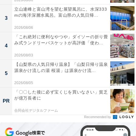
2026/08/06
立山連峰と富山湾を望む展望風呂に、水深333
mの海洋深層水風呂。富山県の人気日帰...
3
2026/08/06
「これ絶対に便利なやつや」ダイソーの折り畳
み式ランドリーバスケットが高評価「使わ...
4
2026/08/03
【山梨県の人気日帰り温泉】「山梨日帰り温泉
源泉かけ流しの湯 桜湯」は源泉かけ流...
5
2026/08/05
「〇〇した後に必ず宝くじを買いなさい」貧乏
が億万長者に
PR
合同会社デジタルファーム
Recommended by