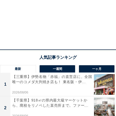
最新
一週間
一ヶ月
【三重県】伊勢名物「赤福」の直営店に、全国
唯一のコメダ大判焼き店も！ 東名阪・伊...
1
2026/08/06
【千葉県】918㎡の県内最大級マーケットか
ら、廃校をリノベした直売所まで。ファー...
2