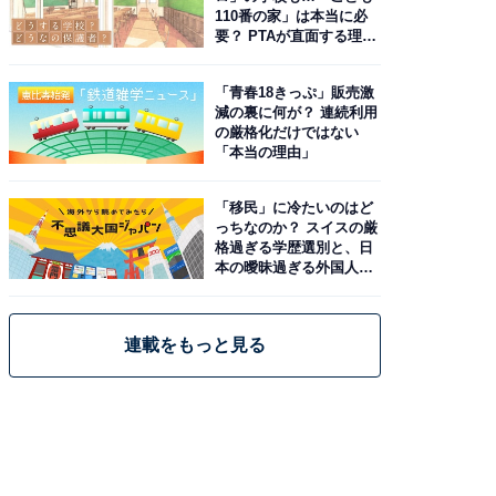
110番の家」は本当に必
要？ PTAが直面する理想
と現実
「青春18きっぷ」販売激
減の裏に何が？ 連続利用
の厳格化だけではない
「本当の理由」
「移民」に冷たいのはど
っちなのか？ スイスの厳
格過ぎる学歴選別と、日
本の曖昧過ぎる外国人政
策
連載をもっと見る