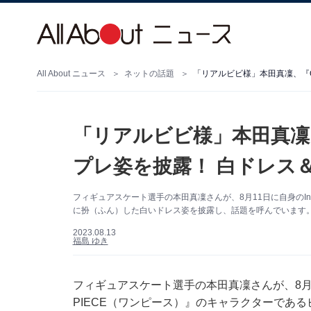
All About ニュース
ネットの話題
「リアルビビ様」本田真凜、『O
「リアルビビ様」本田真凜、
プレ姿を披露！ 白ドレス
フィギュアスケート選手の本田真凜さんが、8月11日に自身のIns
に扮（ふん）した白いドレス姿を披露し、話題を呼んでいます。 （
2023.08.13
福島 ゆき
フィギュアスケート選手の本田真凜さんが、8月11
PIECE（ワンピース）』のキャラクターであ