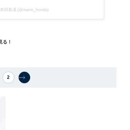
by 本田真凜 (@marin_honda)
見る！
2