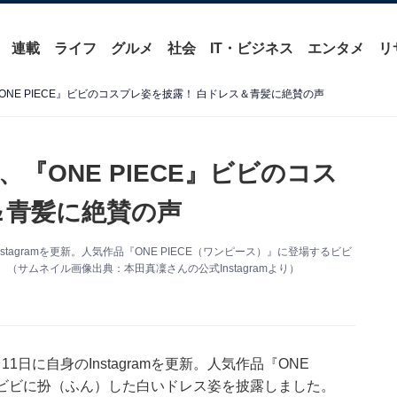
連載
ライフ
グルメ
社会
IT・ビジネス
エンタメ
リ
NE PIECE』ビビのコスプレ姿を披露！ 白ドレス＆青髪に絶賛の声
『ONE PIECE』ビビのコス
＆青髪に絶賛の声
tagramを更新。人気作品『ONE PIECE（ワンピース）』に登場するビビ
サムネイル画像出典：本田真凜さんの公式Instagramより）
日に自身のInstagramを更新。人気作品『ONE
るビビに扮（ふん）した白いドレス姿を披露しました。