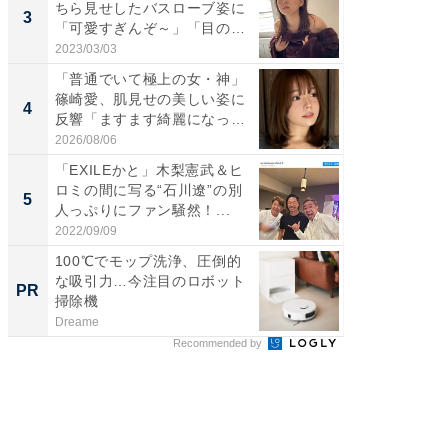
ちら見せしたバスローブ姿に
横川尚
3
3
「可愛すぎんぞ～」「目の表
ムキな姿
情...
刃...
2023/03/03
2026/08/0
「普通でいて極上の女・神」
「え、
篠崎愛、肌見せの美しい姿に
芸人、2
4
4
反響「ますます綺麗になって
エットに
い...
2026/08/06
2026/08/0
「EXILEかと」木梨憲武＆ヒ
「脳がバ
ロミの間に写る“石川遼”の別
装姿が話
5
5
人っぷりにファン騒然！...
のお父さ
2022/09/09
2026/08/0
100℃でモップ洗浄、圧倒的
車1台分
な吸引力…今注目のロボット
能。現
PR
PR
掃除機
ラ
Dreame
BLAZE
Recommended by