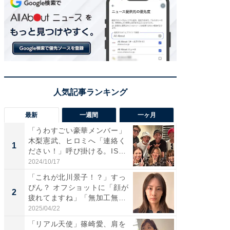
最新
一週間
一ヶ月
「うわすごい豪華メンバー」
「さす
木梨憲武、ヒロミへ「連絡く
は」高
1
1
ださい！」呼び掛ける。IS
災地を
S...
「カ...
2024/10/17
2026/08/0
「これが北川景子！？」すっ
「女の
ぴん？ オフショットに「顔が
介、バ
2
2
疲れてますね」「無加工無
らのプレ
表...
愛...
2025/04/22
2026/08/0
「リアル天使」篠崎愛、肩を
「脚が