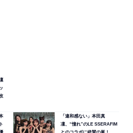
凜
ッ
枚
本
「違和感ない」本田真
ト
凜、“憧れ”のLE SSERAFIM
優
とのコラボに絶賛の嵐！