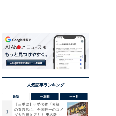
最新
一週間
一ヶ月
【三重県】伊勢名物「赤福」
【兵庫
の直営店に、全国唯一のコメ
ーメン
1
1
ダ大判焼き店も！ 東名阪・
再現した