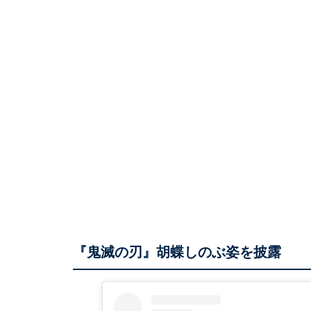
『鬼滅の刃』胡蝶しのぶ姿を披露