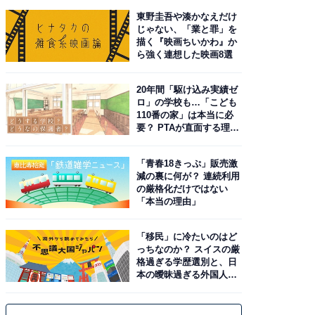
東野圭吾や湊かなえだけ
じゃない、「業と罪」を
描く『映画ちいかわ』か
ら強く連想した映画8選
20年間「駆け込み実績ゼ
ロ」の学校も…「こども
110番の家」は本当に必
要？ PTAが直面する理想
と現実
「青春18きっぷ」販売激
減の裏に何が？ 連続利用
の厳格化だけではない
「本当の理由」
「移民」に冷たいのはど
っちなのか？ スイスの厳
格過ぎる学歴選別と、日
本の曖昧過ぎる外国人政
策