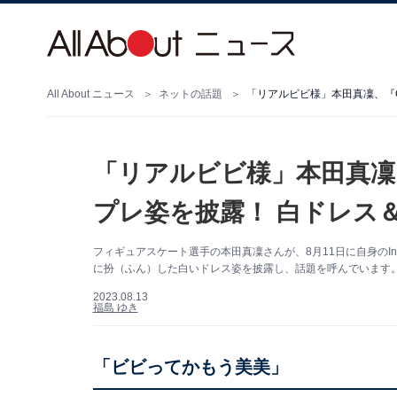
All About ニュース
ネットの話題
「リアルビビ様」本田真凜、『O
「リアルビビ様」本田真凜、
プレ姿を披露！ 白ドレス
フィギュアスケート選手の本田真凜さんが、8月11日に自身のIns
に扮（ふん）した白いドレス姿を披露し、話題を呼んでいます。 （
2023.08.13
福島 ゆき
「ビビってかもう美美」