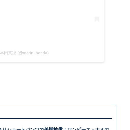
by 本田真凜 (@marin_honda)
ちりショートパンツで美脚披露！ワンピース・ナミの