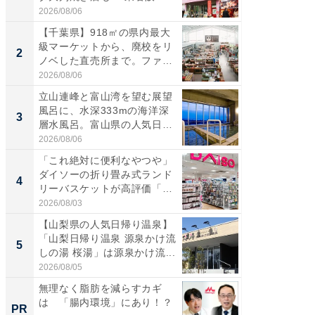
伊...
道...
2026/08/06
2026/08/0
【千葉県】918㎡の県内最大
【三重
級マーケットから、廃校をリ
「鈴鹿天
2
2
ノベした直売所まで。ファ
は100
ー...
2026/08/06
2026/08/0
立山連峰と富山湾を望む展望
ステラ
風呂に、水深333mの海洋深
詰め放題
3
3
層水風呂。富山県の人気日
00円で「
帰...
2026/08/06
2026/08/0
「これ絶対に便利なやつや」
「ミニオ
ダイソーの折り畳み式ランド
ッグ！ 
4
4
リーバスケットが高評価「使
ど、夏限
わ...
2026/08/03
2026/08/0
【山梨県の人気日帰り温泉】
【埼玉
「山梨日帰り温泉 源泉かけ流
「行田天
5
5
しの湯 桜湯」は源泉かけ流...
は和の
が...
2026/08/05
2026/08/0
無理なく脂肪を減らすカギ
宿探し
は 「腸内環境」にあり！？
計画。 
PR
PR