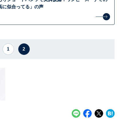
高に似合ってる」の声
1
2